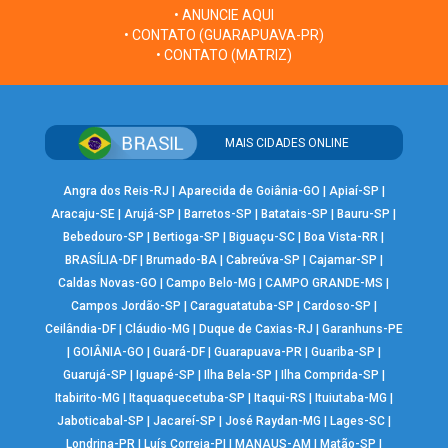
• ANUNCIE AQUI
• CONTATO (GUARAPUAVA-PR)
• CONTATO (MATRIZ)
MAIS CIDADES ONLINE
Angra dos Reis-RJ
|
Aparecida de Goiânia-GO
|
Apiaí-SP
|
Aracaju-SE
|
Arujá-SP
|
Barretos-SP
|
Batatais-SP
|
Bauru-SP
|
Bebedouro-SP
|
Bertioga-SP
|
Biguaçu-SC
|
Boa Vista-RR
|
BRASÍLIA-DF
|
Brumado-BA
|
Cabreúva-SP
|
Cajamar-SP
|
Caldas Novas-GO
|
Campo Belo-MG
|
CAMPO GRANDE-MS
|
Campos Jordão-SP
|
Caraguatatuba-SP
|
Cardoso-SP
|
Ceilândia-DF
|
Cláudio-MG
|
Duque de Caxias-RJ
|
Garanhuns-PE
|
GOIÂNIA-GO
|
Guará-DF
|
Guarapuava-PR
|
Guariba-SP
|
Guarujá-SP
|
Iguapé-SP
|
Ilha Bela-SP
|
Ilha Comprida-SP
|
Itabirito-MG
|
Itaquaquecetuba-SP
|
Itaqui-RS
|
Ituiutaba-MG
|
Jaboticabal-SP
|
Jacareí-SP
|
José Raydan-MG
|
Lages-SC
|
Londrina-PR
|
Luís Correia-PI
|
MANAUS-AM
|
Matão-SP
|