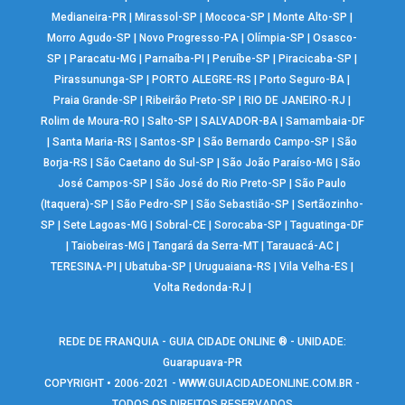
Medianeira-PR
|
Mirassol-SP
|
Mococa-SP
|
Monte Alto-SP
|
Morro Agudo-SP
|
Novo Progresso-PA
|
Olímpia-SP
|
Osasco-
SP
|
Paracatu-MG
|
Parnaíba-PI
|
Peruíbe-SP
|
Piracicaba-SP
|
Pirassununga-SP
|
PORTO ALEGRE-RS
|
Porto Seguro-BA
|
Praia Grande-SP
|
Ribeirão Preto-SP
|
RIO DE JANEIRO-RJ
|
Rolim de Moura-RO
|
Salto-SP
|
SALVADOR-BA
|
Samambaia-DF
|
Santa Maria-RS
|
Santos-SP
|
São Bernardo Campo-SP
|
São
Borja-RS
|
São Caetano do Sul-SP
|
São João Paraíso-MG
|
São
José Campos-SP
|
São José do Rio Preto-SP
|
São Paulo
(Itaquera)-SP
|
São Pedro-SP
|
São Sebastião-SP
|
Sertãozinho-
SP
|
Sete Lagoas-MG
|
Sobral-CE
|
Sorocaba-SP
|
Taguatinga-DF
|
Taiobeiras-MG
|
Tangará da Serra-MT
|
Tarauacá-AC
|
TERESINA-PI
|
Ubatuba-SP
|
Uruguaiana-RS
|
Vila Velha-ES
|
Volta Redonda-RJ
|
REDE DE FRANQUIA - GUIA CIDADE ONLINE ® - UNIDADE:
Guarapuava-PR
COPYRIGHT • 2006-2021 -
WWW.GUIACIDADEONLINE.COM.BR
-
TODOS OS DIREITOS RESERVADOS