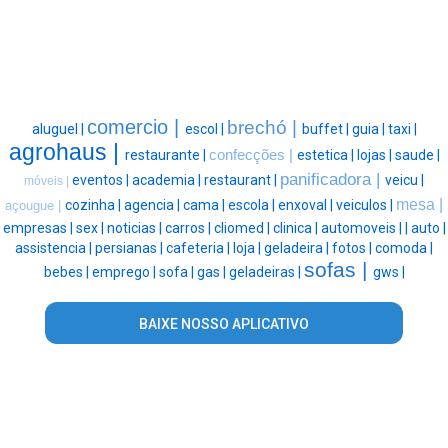
comercio |
brechó |
aluguel |
escol |
buffet |
guia |
taxi |
agrohaus |
restaurante |
confecções |
estetica |
lojas |
saude |
panificadora |
eventos |
academia |
restaurant |
veicu |
móveis |
mesa |
cozinha |
agencia |
cama |
escola |
enxoval |
veiculos |
açougue |
empresas |
sex |
noticias |
carros |
cliomed |
clinica |
automoveis |
|
auto |
assistencia |
persianas |
cafeteria |
loja |
geladeira |
fotos |
comoda |
sofas |
bebes |
emprego |
sofa |
gas |
geladeiras |
gws |
BAIXE NOSSO APLICATIVO