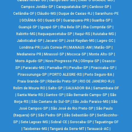
Caldas Novas-GO
|
Campo Belo-MG
|
CAMPO GRANDE-MS
|
Campos Jordão-SP
|
Caraguatatuba-SP
|
Cardoso-SP
|
Ceilândia-DF
|
Cláudio-MG
|
Duque de Caxias-RJ
|
Garanhuns-PE
|
GOIÂNIA-GO
|
Guará-DF
|
Guarapuava-PR
|
Guariba-SP
|
Guarujá-SP
|
Iguapé-SP
|
Ilha Bela-SP
|
Ilha Comprida-SP
|
Itabirito-MG
|
Itaquaquecetuba-SP
|
Itaqui-RS
|
Ituiutaba-MG
|
Jaboticabal-SP
|
Jacareí-SP
|
José Raydan-MG
|
Lages-SC
|
Londrina-PR
|
Luís Correia-PI
|
MANAUS-AM
|
Matão-SP
|
Medianeira-PR
|
Mirassol-SP
|
Mococa-SP
|
Monte Alto-SP
|
Morro Agudo-SP
|
Novo Progresso-PA
|
Olímpia-SP
|
Osasco-
SP
|
Paracatu-MG
|
Parnaíba-PI
|
Peruíbe-SP
|
Piracicaba-SP
|
Pirassununga-SP
|
PORTO ALEGRE-RS
|
Porto Seguro-BA
|
Praia Grande-SP
|
Ribeirão Preto-SP
|
RIO DE JANEIRO-RJ
|
Rolim de Moura-RO
|
Salto-SP
|
SALVADOR-BA
|
Samambaia-DF
|
Santa Maria-RS
|
Santos-SP
|
São Bernardo Campo-SP
|
São
Borja-RS
|
São Caetano do Sul-SP
|
São João Paraíso-MG
|
São
José Campos-SP
|
São José do Rio Preto-SP
|
São Paulo
(Itaquera)-SP
|
São Pedro-SP
|
São Sebastião-SP
|
Sertãozinho-
SP
|
Sete Lagoas-MG
|
Sobral-CE
|
Sorocaba-SP
|
Taguatinga-DF
|
Taiobeiras-MG
|
Tangará da Serra-MT
|
Tarauacá-AC
|