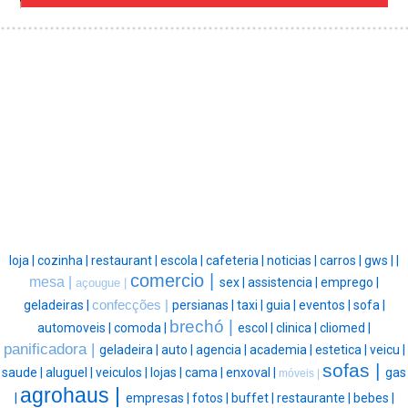
loja |
cozinha |
restaurant |
escola |
cafeteria |
noticias |
carros |
gws |
|
comercio |
mesa |
sex |
assistencia |
emprego |
açougue |
geladeiras |
confecções |
persianas |
taxi |
guia |
eventos |
sofa |
brechó |
automoveis |
comoda |
escol |
clinica |
cliomed |
panificadora |
geladeira |
auto |
agencia |
academia |
estetica |
veicu |
sofas |
saude |
aluguel |
veiculos |
lojas |
cama |
enxoval |
gas
móveis |
agrohaus |
|
empresas |
fotos |
buffet |
restaurante |
bebes |