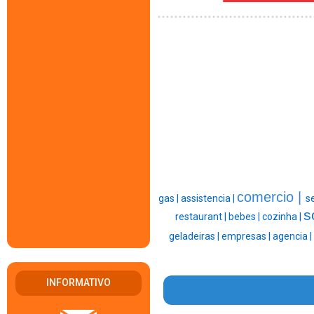
comercio |
gas |
assistencia |
s
s
restaurant |
bebes |
cozinha |
geladeiras |
empresas |
agencia |
INFORMATIVO