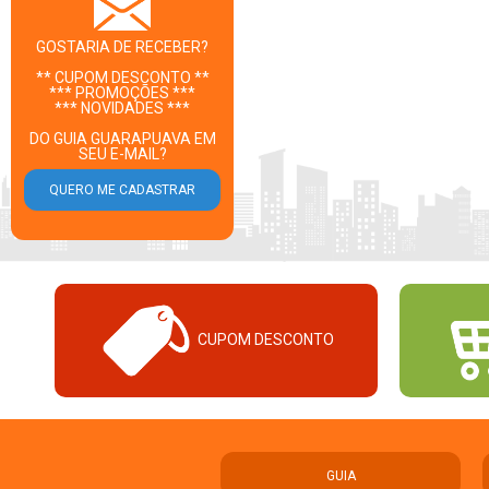
GOSTARIA DE RECEBER?
** CUPOM DESCONTO **
*** PROMOÇÕES ***
*** NOVIDADES ***
DO GUIA GUARAPUAVA EM
SEU E-MAIL?
CUPOM DESCONTO
GUIA