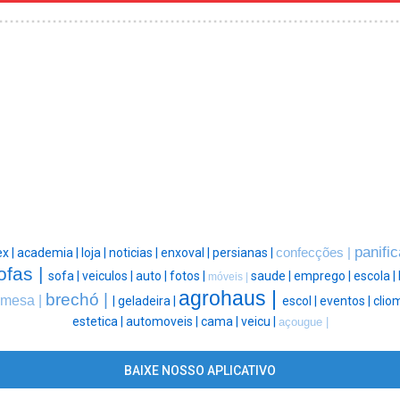
panifi
ex |
academia |
loja |
noticias |
enxoval |
persianas |
confecções |
ofas |
sofa |
veiculos |
auto |
fotos |
saude |
emprego |
escola |
móveis |
agrohaus |
brechó |
mesa |
|
geladeira |
escol |
eventos |
clio
estetica |
automoveis |
cama |
veicu |
açougue |
BAIXE NOSSO APLICATIVO