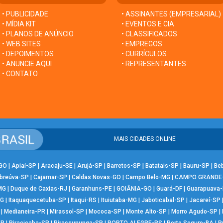
• PUBLICIDADE
• ASSINANTES (EMPRESARIAL)
• MÍDIA KIT
• EVENTOS E CIA
• PLANOS DE ANÚNCIO
• CLASSIFICADOS
• WEB SITES
• EMPREGOS
• DEPOIMENTOS
• CURRÍCULOS
• ANUNCIE AQUI
• REPRESENTANTES
• CONTATO
MAIS CIDADES ONLINE
-GO
|
Apiaí-SP
|
Aracaju-SE
|
Arujá-SP
|
Barretos-SP
|
Batatais-SP
|
Bauru-SP
|
Be
breúva-SP
|
Cajamar-SP
|
Caldas Novas-GO
|
Campo Belo-MG
|
CAMPO GRANDE
MG
|
Duque de Caxias-RJ
|
Garanhuns-PE
|
GOIÂNIA-GO
|
Guará-DF
|
Guarapuava
MG
|
Itaquaquecetuba-SP
|
Itaqui-RS
|
Ituiutaba-MG
|
Jaboticabal-SP
|
Jacareí-SP
|
Medianeira-PR
|
Mirassol-SP
|
Mococa-SP
|
Monte Alto-SP
|
Morro Agudo-SP
|
SP
|
Piracicaba-SP
|
Pirassununga-SP
|
PORTO ALEGRE-RS
|
Porto Seguro-BA
|
P