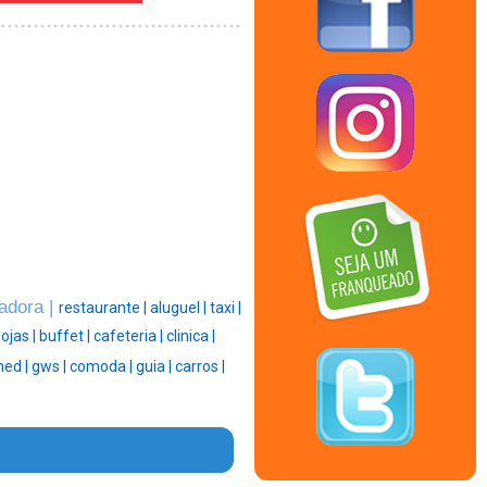
cadora |
restaurante |
aluguel |
taxi |
lojas |
buffet |
cafeteria |
clinica |
med |
gws |
comoda |
guia |
carros |