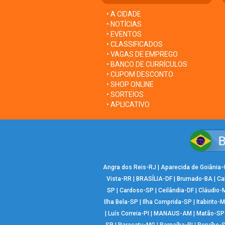
• A CIDADE
• NOTÍCIAS
• EVENTOS
• CLASSIFICADOS
• VAGAS DE EMPREGO
• BANCO DE CURRÍCULOS
• CUPOM DESCONTO
• SHOP ONLINE
• SORTEIOS
• APLICATIVO
Angra dos Reis-RJ
|
Aparecida de Goiânia
Vista-RR
|
BRASÍLIA-DF
|
Brumado-BA
|
Ca
SP
|
Cardoso-SP
|
Ceilândia-DF
|
Cláudio-
Ilha Bela-SP
|
Ilha Comprida-SP
|
Itabirito-
|
Luís Correia-PI
|
MANAUS-AM
|
Matão-SP
SP
|
Paracatu-MG
|
Parnaíba-PI
|
Peruíbe-