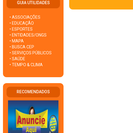
GUIA UTILIDADES
• ASSOCIAÇÕES
• EDUCAÇÃO
• ESPORTES
• ENTIDADES/ONGS
• MAPA
• BUSCA CEP
• SERVIÇOS PÚBLICOS
• SAÚDE
• TEMPO & CLIMA
RECOMENDADOS