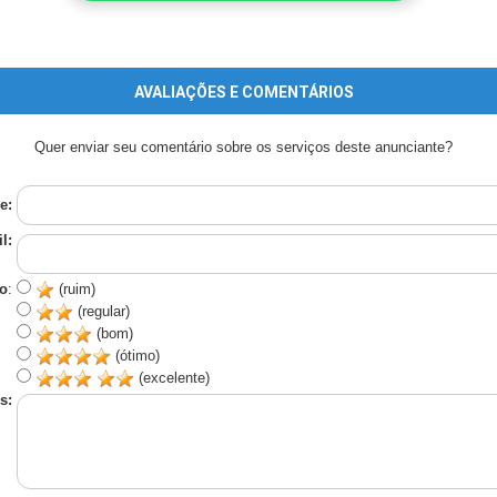
AVALIAÇÕES E COMENTÁRIOS
Quer enviar seu comentário sobre os serviços deste anunciante?
e:
l:
o
:
(ruim)
(regular)
(bom)
(ótimo)
(excelente)
s: