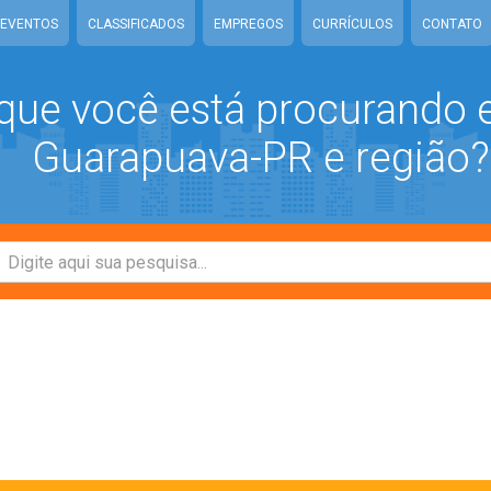
EVENTOS
CLASSIFICADOS
EMPREGOS
CURRÍCULOS
CONTATO
que você está procurando
Guarapuava-PR e região?