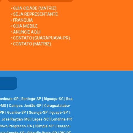
• GUIA CIDADE (MATRIZ)
• SEJA REPRESENTANTE
• FRANQUIA
• GUIA MOBILE
• ANUNCIE AQUI
• CONTATO (GUARAPUAVA-PR)
• CONTATO (MATRIZ)
bedouro-SP
|
Bertioga-SP
|
Biguaçu-SC
|
Boa
-MS
|
Campos Jordão-SP
|
Caraguatatuba-
-PR
|
Guariba-SP
|
Guarujá-SP
|
Iguapé-SP
|
|
José Raydan-MG
|
Lages-SC
|
Londrina-PR
Novo Progresso-PA
|
Olímpia-SP
|
Osasco-
raia Grande-SP
|
Ribeirão Preto-SP
|
RIO DE