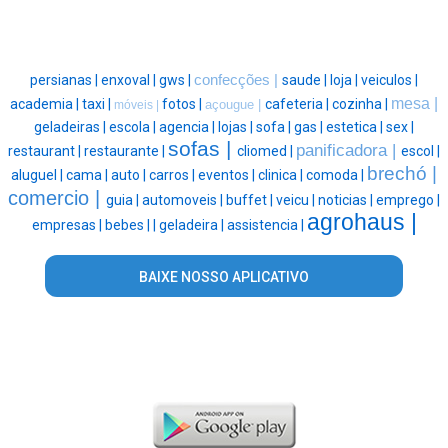
persianas |
enxoval |
gws |
confecções |
saude |
loja |
veiculos |
mesa |
academia |
taxi |
fotos |
cafeteria |
cozinha |
açougue |
móveis |
geladeiras |
escola |
agencia |
lojas |
sofa |
gas |
estetica |
sex |
sofas |
panificadora |
restaurant |
restaurante |
cliomed |
escol |
brechó |
aluguel |
cama |
auto |
carros |
eventos |
clinica |
comoda |
comercio |
guia |
automoveis |
buffet |
veicu |
noticias |
emprego |
agrohaus |
empresas |
bebes |
|
geladeira |
assistencia |
BAIXE NOSSO APLICATIVO