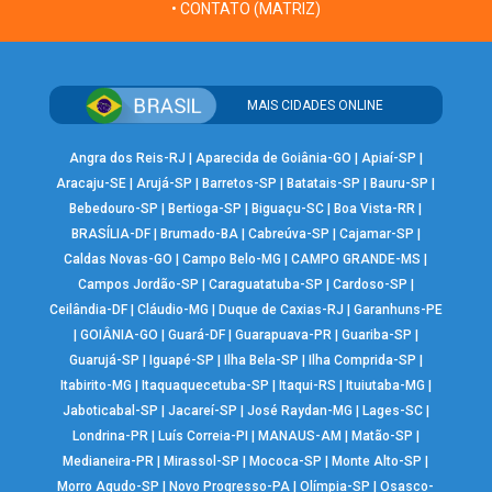
• CONTATO (MATRIZ)
MAIS CIDADES ONLINE
Angra dos Reis-RJ
|
Aparecida de Goiânia-GO
|
Apiaí-SP
|
Aracaju-SE
|
Arujá-SP
|
Barretos-SP
|
Batatais-SP
|
Bauru-SP
|
Bebedouro-SP
|
Bertioga-SP
|
Biguaçu-SC
|
Boa Vista-RR
|
BRASÍLIA-DF
|
Brumado-BA
|
Cabreúva-SP
|
Cajamar-SP
|
Caldas Novas-GO
|
Campo Belo-MG
|
CAMPO GRANDE-MS
|
Campos Jordão-SP
|
Caraguatatuba-SP
|
Cardoso-SP
|
Ceilândia-DF
|
Cláudio-MG
|
Duque de Caxias-RJ
|
Garanhuns-PE
|
GOIÂNIA-GO
|
Guará-DF
|
Guarapuava-PR
|
Guariba-SP
|
Guarujá-SP
|
Iguapé-SP
|
Ilha Bela-SP
|
Ilha Comprida-SP
|
Itabirito-MG
|
Itaquaquecetuba-SP
|
Itaqui-RS
|
Ituiutaba-MG
|
Jaboticabal-SP
|
Jacareí-SP
|
José Raydan-MG
|
Lages-SC
|
Londrina-PR
|
Luís Correia-PI
|
MANAUS-AM
|
Matão-SP
|
Medianeira-PR
|
Mirassol-SP
|
Mococa-SP
|
Monte Alto-SP
|
Morro Agudo-SP
|
Novo Progresso-PA
|
Olímpia-SP
|
Osasco-