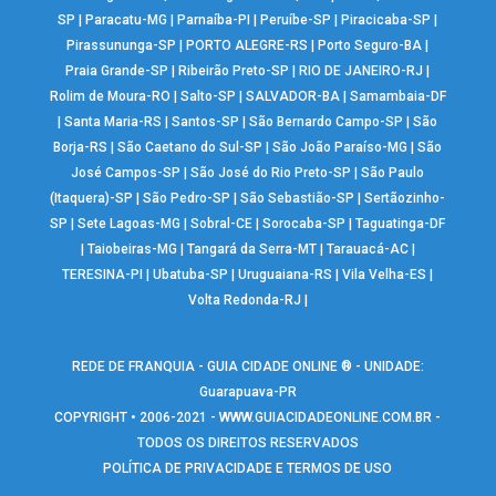
SP
|
Paracatu-MG
|
Parnaíba-PI
|
Peruíbe-SP
|
Piracicaba-SP
|
Pirassununga-SP
|
PORTO ALEGRE-RS
|
Porto Seguro-BA
|
Praia Grande-SP
|
Ribeirão Preto-SP
|
RIO DE JANEIRO-RJ
|
Rolim de Moura-RO
|
Salto-SP
|
SALVADOR-BA
|
Samambaia-DF
|
Santa Maria-RS
|
Santos-SP
|
São Bernardo Campo-SP
|
São
Borja-RS
|
São Caetano do Sul-SP
|
São João Paraíso-MG
|
São
José Campos-SP
|
São José do Rio Preto-SP
|
São Paulo
(Itaquera)-SP
|
São Pedro-SP
|
São Sebastião-SP
|
Sertãozinho-
SP
|
Sete Lagoas-MG
|
Sobral-CE
|
Sorocaba-SP
|
Taguatinga-DF
|
Taiobeiras-MG
|
Tangará da Serra-MT
|
Tarauacá-AC
|
TERESINA-PI
|
Ubatuba-SP
|
Uruguaiana-RS
|
Vila Velha-ES
|
Volta Redonda-RJ
|
REDE DE FRANQUIA - GUIA CIDADE ONLINE ® - UNIDADE:
Guarapuava-PR
COPYRIGHT • 2006-2021 -
WWW.GUIACIDADEONLINE.COM.BR
-
TODOS OS DIREITOS RESERVADOS
POLÍTICA DE PRIVACIDADE E TERMOS DE USO