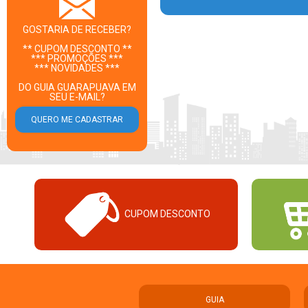
GOSTARIA DE RECEBER?
** CUPOM DESCONTO **
*** PROMOÇÕES ***
*** NOVIDADES ***
DO GUIA GUARAPUAVA EM
SEU E-MAIL?
CUPOM DESCONTO
GUIA