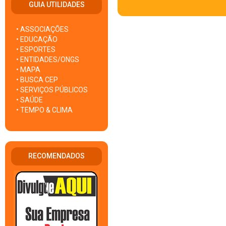
GUIA UTILIDADES
• ASSOCIAÇÕES
• EDUCAÇÃO
• ESPORTES
• ENTIDADES/ONGS
• MAPA
• BUSCA CEP
• SERVIÇOS PÚBLICOS
• SAÚDE
• TEMPO & CLIMA
RECOMENDADOS