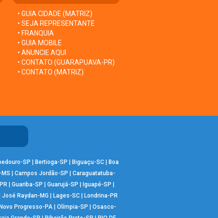
• GUIA CIDADE (MATRIZ)
• SEJA REPRESENTANTE
• FRANQUIA
• GUIA MOBILE
• ANUNCIE AQUI
• CONTATO (GUARAPUAVA-PR)
• CONTATO (MATRIZ)
bedouro-SP
|
Bertioga-SP
|
Biguaçu-SC
|
Boa
-MS
|
Campos Jordão-SP
|
Caraguatatuba-
-PR
|
Guariba-SP
|
Guarujá-SP
|
Iguapé-SP
|
|
José Raydan-MG
|
Lages-SC
|
Londrina-PR
Novo Progresso-PA
|
Olímpia-SP
|
Osasco-
raia Grande-SP
|
Ribeirão Preto-SP
|
RIO DE