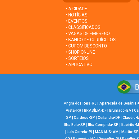
• A CIDADE
• NOTÍCIAS
• EVENTOS
• CLASSIFICADOS
• VAGAS DE EMPREGO
• BANCO DE CURRÍCULOS
• CUPOM DESCONTO
• SHOP ONLINE
• SORTEIOS
• APLICATIVO
Angra dos Reis-RJ
|
Aparecida de Goiânia
Vista-RR
|
BRASÍLIA-DF
|
Brumado-BA
|
Ca
SP
|
Cardoso-SP
|
Ceilândia-DF
|
Cláudio-
Ilha Bela-SP
|
Ilha Comprida-SP
|
Itabirito-
|
Luís Correia-PI
|
MANAUS-AM
|
Matão-SP
SP
|
Paracatu-MG
|
Parnaíba-PI
|
Peruíbe-