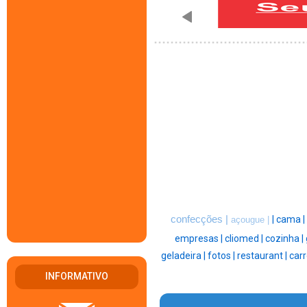
confecções |
|
cama |
açougue |
empresas |
cliomed |
cozinha |
geladeira |
fotos |
restaurant |
carr
INFORMATIVO