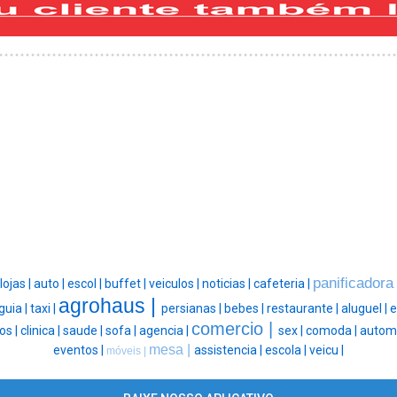
panificadora
lojas |
auto |
escol |
buffet |
veiculos |
noticias |
cafeteria |
agrohaus |
guia |
taxi |
persianas |
bebes |
restaurante |
aluguel |
e
comercio |
os |
clinica |
saude |
sofa |
agencia |
sex |
comoda |
automo
mesa |
eventos |
assistencia |
escola |
veicu |
móveis |