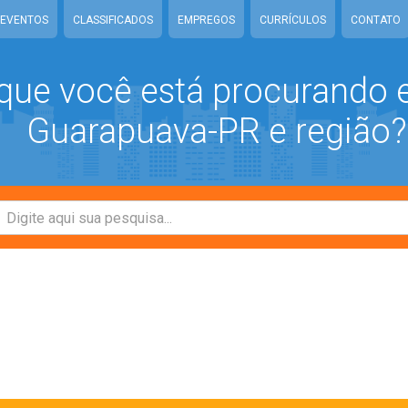
EVENTOS
CLASSIFICADOS
EMPREGOS
CURRÍCULOS
CONTATO
que você está procurando
Guarapuava-PR e região?