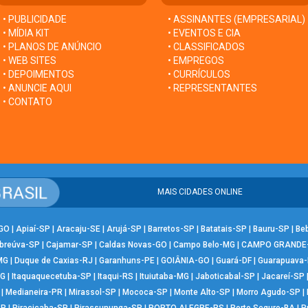
• PUBLICIDADE
• ASSINANTES (EMPRESARIAL)
• MÍDIA KIT
• EVENTOS E CIA
• PLANOS DE ANÚNCIO
• CLASSIFICADOS
• WEB SITES
• EMPREGOS
• DEPOIMENTOS
• CURRÍCULOS
• ANUNCIE AQUI
• REPRESENTANTES
• CONTATO
MAIS CIDADES ONLINE
-GO
|
Apiaí-SP
|
Aracaju-SE
|
Arujá-SP
|
Barretos-SP
|
Batatais-SP
|
Bauru-SP
|
Be
breúva-SP
|
Cajamar-SP
|
Caldas Novas-GO
|
Campo Belo-MG
|
CAMPO GRANDE
MG
|
Duque de Caxias-RJ
|
Garanhuns-PE
|
GOIÂNIA-GO
|
Guará-DF
|
Guarapuava
MG
|
Itaquaquecetuba-SP
|
Itaqui-RS
|
Ituiutaba-MG
|
Jaboticabal-SP
|
Jacareí-SP
|
Medianeira-PR
|
Mirassol-SP
|
Mococa-SP
|
Monte Alto-SP
|
Morro Agudo-SP
|
SP
|
Piracicaba-SP
|
Pirassununga-SP
|
PORTO ALEGRE-RS
|
Porto Seguro-BA
|
P