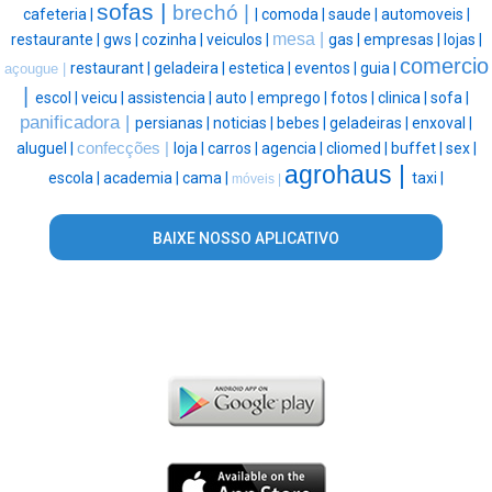
sofas |
brechó |
cafeteria |
|
comoda |
saude |
automoveis |
mesa |
restaurante |
gws |
cozinha |
veiculos |
gas |
empresas |
lojas |
comercio
restaurant |
geladeira |
estetica |
eventos |
guia |
açougue |
|
escol |
veicu |
assistencia |
auto |
emprego |
fotos |
clinica |
sofa |
panificadora |
persianas |
noticias |
bebes |
geladeiras |
enxoval |
aluguel |
confecções |
loja |
carros |
agencia |
cliomed |
buffet |
sex |
agrohaus |
escola |
academia |
cama |
taxi |
móveis |
BAIXE NOSSO APLICATIVO