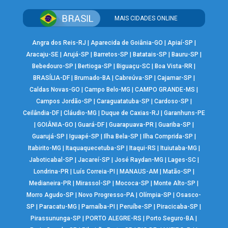
MAIS CIDADES ONLINE
Angra dos Reis-RJ
|
Aparecida de Goiânia-GO
|
Apiaí-SP
|
Aracaju-SE
|
Arujá-SP
|
Barretos-SP
|
Batatais-SP
|
Bauru-SP
|
Bebedouro-SP
|
Bertioga-SP
|
Biguaçu-SC
|
Boa Vista-RR
|
BRASÍLIA-DF
|
Brumado-BA
|
Cabreúva-SP
|
Cajamar-SP
|
Caldas Novas-GO
|
Campo Belo-MG
|
CAMPO GRANDE-MS
|
Campos Jordão-SP
|
Caraguatatuba-SP
|
Cardoso-SP
|
Ceilândia-DF
|
Cláudio-MG
|
Duque de Caxias-RJ
|
Garanhuns-PE
|
GOIÂNIA-GO
|
Guará-DF
|
Guarapuava-PR
|
Guariba-SP
|
Guarujá-SP
|
Iguapé-SP
|
Ilha Bela-SP
|
Ilha Comprida-SP
|
Itabirito-MG
|
Itaquaquecetuba-SP
|
Itaqui-RS
|
Ituiutaba-MG
|
Jaboticabal-SP
|
Jacareí-SP
|
José Raydan-MG
|
Lages-SC
|
Londrina-PR
|
Luís Correia-PI
|
MANAUS-AM
|
Matão-SP
|
Medianeira-PR
|
Mirassol-SP
|
Mococa-SP
|
Monte Alto-SP
|
Morro Agudo-SP
|
Novo Progresso-PA
|
Olímpia-SP
|
Osasco-
SP
|
Paracatu-MG
|
Parnaíba-PI
|
Peruíbe-SP
|
Piracicaba-SP
|
Pirassununga-SP
|
PORTO ALEGRE-RS
|
Porto Seguro-BA
|