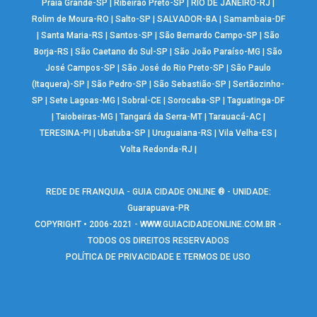
Praia Grande-SP
|
Ribeirão Preto-SP
|
RIO DE JANEIRO-RJ
|
Rolim de Moura-RO
|
Salto-SP
|
SALVADOR-BA
|
Samambaia-DF
|
Santa Maria-RS
|
Santos-SP
|
São Bernardo Campo-SP
|
São
Borja-RS
|
São Caetano do Sul-SP
|
São João Paraíso-MG
|
São
José Campos-SP
|
São José do Rio Preto-SP
|
São Paulo
(Itaquera)-SP
|
São Pedro-SP
|
São Sebastião-SP
|
Sertãozinho-
SP
|
Sete Lagoas-MG
|
Sobral-CE
|
Sorocaba-SP
|
Taguatinga-DF
|
Taiobeiras-MG
|
Tangará da Serra-MT
|
Tarauacá-AC
|
TERESINA-PI
|
Ubatuba-SP
|
Uruguaiana-RS
|
Vila Velha-ES
|
Volta Redonda-RJ
|
REDE DE FRANQUIA - GUIA CIDADE ONLINE ® - UNIDADE:
Guarapuava-PR
COPYRIGHT • 2006-2021 -
WWW.GUIACIDADEONLINE.COM.BR
-
TODOS OS DIREITOS RESERVADOS
POLÍTICA DE PRIVACIDADE E TERMOS DE USO