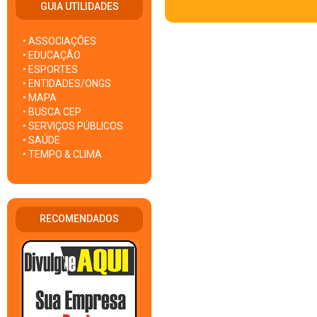
GUIA UTILIDADES
• ASSOCIAÇÕES
• EDUCAÇÃO
• ESPORTES
• ENTIDADES/ONGS
• MAPA
• BUSCA CEP
• SERVIÇOS PÚBLICOS
• SAÚDE
• TEMPO & CLIMA
RECOMENDADOS