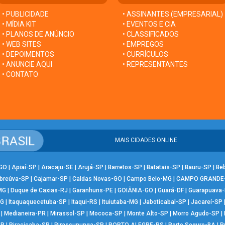
• PUBLICIDADE
• ASSINANTES (EMPRESARIAL)
• MÍDIA KIT
• EVENTOS E CIA
• PLANOS DE ANÚNCIO
• CLASSIFICADOS
• WEB SITES
• EMPREGOS
• DEPOIMENTOS
• CURRÍCULOS
• ANUNCIE AQUI
• REPRESENTANTES
• CONTATO
MAIS CIDADES ONLINE
-GO
|
Apiaí-SP
|
Aracaju-SE
|
Arujá-SP
|
Barretos-SP
|
Batatais-SP
|
Bauru-SP
|
Be
breúva-SP
|
Cajamar-SP
|
Caldas Novas-GO
|
Campo Belo-MG
|
CAMPO GRANDE
MG
|
Duque de Caxias-RJ
|
Garanhuns-PE
|
GOIÂNIA-GO
|
Guará-DF
|
Guarapuava
MG
|
Itaquaquecetuba-SP
|
Itaqui-RS
|
Ituiutaba-MG
|
Jaboticabal-SP
|
Jacareí-SP
|
Medianeira-PR
|
Mirassol-SP
|
Mococa-SP
|
Monte Alto-SP
|
Morro Agudo-SP
|
SP
|
Piracicaba-SP
|
Pirassununga-SP
|
PORTO ALEGRE-RS
|
Porto Seguro-BA
|
P