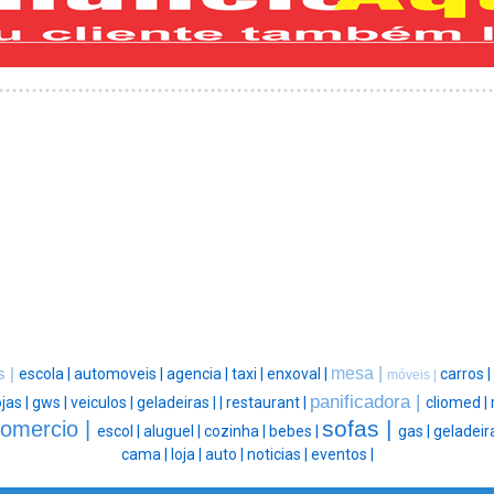
mesa |
s |
escola |
automoveis |
agencia |
taxi |
enxoval |
carros |
móveis |
panificadora |
ojas |
gws |
veiculos |
geladeiras |
|
restaurant |
cliomed |
sofas |
omercio |
escol |
aluguel |
cozinha |
bebes |
gas |
geladeir
cama |
loja |
auto |
noticias |
eventos |