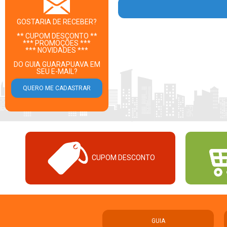
GOSTARIA DE RECEBER?
** CUPOM DESCONTO **
*** PROMOÇÕES ***
*** NOVIDADES ***
DO GUIA GUARAPUAVA EM
SEU E-MAIL?
CUPOM DESCONTO
GUIA