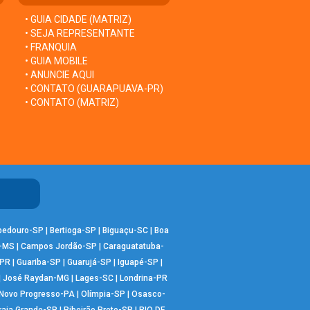
• GUIA CIDADE (MATRIZ)
• SEJA REPRESENTANTE
• FRANQUIA
• GUIA MOBILE
• ANUNCIE AQUI
• CONTATO (GUARAPUAVA-PR)
• CONTATO (MATRIZ)
bedouro-SP
|
Bertioga-SP
|
Biguaçu-SC
|
Boa
-MS
|
Campos Jordão-SP
|
Caraguatatuba-
-PR
|
Guariba-SP
|
Guarujá-SP
|
Iguapé-SP
|
|
José Raydan-MG
|
Lages-SC
|
Londrina-PR
Novo Progresso-PA
|
Olímpia-SP
|
Osasco-
raia Grande-SP
|
Ribeirão Preto-SP
|
RIO DE