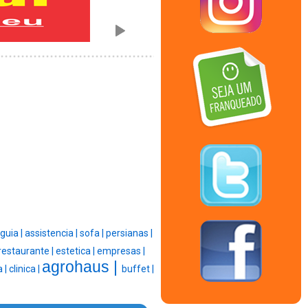
guia |
assistencia |
sofa |
persianas |
restaurante |
estetica |
empresas |
agrohaus |
a |
clinica |
buffet |