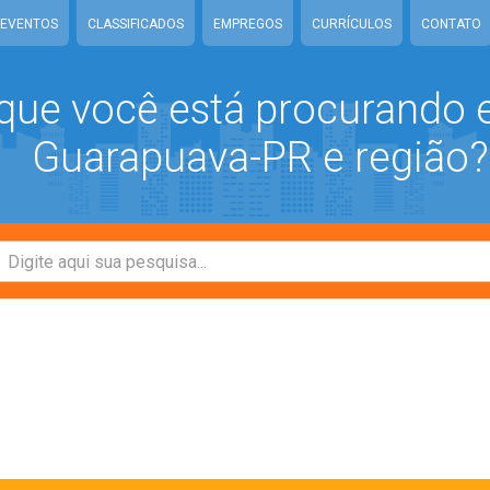
EVENTOS
CLASSIFICADOS
EMPREGOS
CURRÍCULOS
CONTATO
que você está procurando
Guarapuava-PR e região?