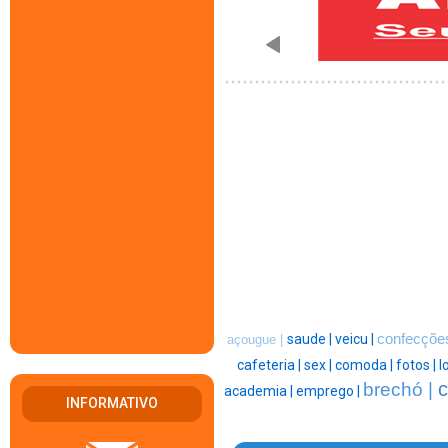
saude |
veicu |
confecçõe
açougue |
cafeteria |
sex |
comoda |
fotos |
l
c
brechó |
academia |
emprego |
INFORMATIVO