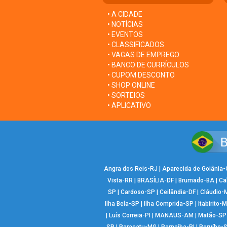
• A CIDADE
• NOTÍCIAS
• EVENTOS
• CLASSIFICADOS
• VAGAS DE EMPREGO
• BANCO DE CURRÍCULOS
• CUPOM DESCONTO
• SHOP ONLINE
• SORTEIOS
• APLICATIVO
Angra dos Reis-RJ
|
Aparecida de Goiânia
Vista-RR
|
BRASÍLIA-DF
|
Brumado-BA
|
Ca
SP
|
Cardoso-SP
|
Ceilândia-DF
|
Cláudio-
Ilha Bela-SP
|
Ilha Comprida-SP
|
Itabirito-
|
Luís Correia-PI
|
MANAUS-AM
|
Matão-SP
SP
|
Paracatu-MG
|
Parnaíba-PI
|
Peruíbe-