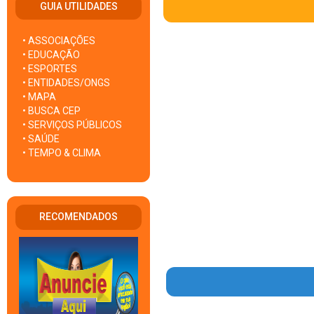
GUIA UTILIDADES
• ASSOCIAÇÕES
• EDUCAÇÃO
• ESPORTES
• ENTIDADES/ONGS
• MAPA
• BUSCA CEP
• SERVIÇOS PÚBLICOS
• SAÚDE
• TEMPO & CLIMA
RECOMENDADOS