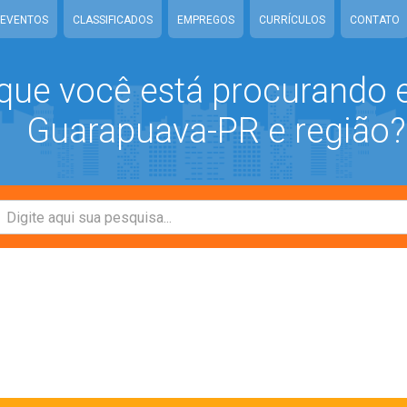
EVENTOS
CLASSIFICADOS
EMPREGOS
CURRÍCULOS
CONTATO
que você está procurando
Guarapuava-PR e região?