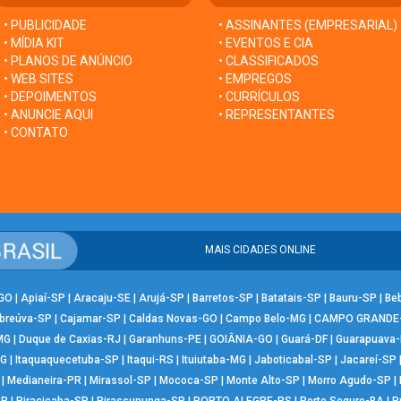
• PUBLICIDADE
• ASSINANTES (EMPRESARIAL)
• MÍDIA KIT
• EVENTOS E CIA
• PLANOS DE ANÚNCIO
• CLASSIFICADOS
• WEB SITES
• EMPREGOS
• DEPOIMENTOS
• CURRÍCULOS
• ANUNCIE AQUI
• REPRESENTANTES
• CONTATO
MAIS CIDADES ONLINE
-GO
|
Apiaí-SP
|
Aracaju-SE
|
Arujá-SP
|
Barretos-SP
|
Batatais-SP
|
Bauru-SP
|
Be
breúva-SP
|
Cajamar-SP
|
Caldas Novas-GO
|
Campo Belo-MG
|
CAMPO GRANDE
MG
|
Duque de Caxias-RJ
|
Garanhuns-PE
|
GOIÂNIA-GO
|
Guará-DF
|
Guarapuava
MG
|
Itaquaquecetuba-SP
|
Itaqui-RS
|
Ituiutaba-MG
|
Jaboticabal-SP
|
Jacareí-SP
|
Medianeira-PR
|
Mirassol-SP
|
Mococa-SP
|
Monte Alto-SP
|
Morro Agudo-SP
|
SP
|
Piracicaba-SP
|
Pirassununga-SP
|
PORTO ALEGRE-RS
|
Porto Seguro-BA
|
P