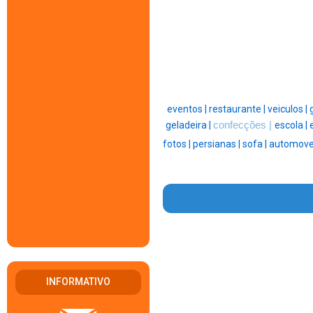
eventos |
restaurante |
veiculos |
geladeira |
confecções |
escola |
fotos |
persianas |
sofa |
automovei
INFORMATIVO