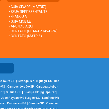
• GUIA CIDADE (MATRIZ)
• SEJA REPRESENTANTE
• FRANQUIA
• GUIA MOBILE
• ANUNCIE AQUI
• CONTATO (GUARAPUAVA-PR)
• CONTATO (MATRIZ)
bedouro-SP
|
Bertioga-SP
|
Biguaçu-SC
|
Boa
-MS
|
Campos Jordão-SP
|
Caraguatatuba-
-PR
|
Guariba-SP
|
Guarujá-SP
|
Iguapé-SP
|
|
José Raydan-MG
|
Lages-SC
|
Londrina-PR
Novo Progresso-PA
|
Olímpia-SP
|
Osasco-
raia Grande-SP
|
Ribeirão Preto-SP
|
RIO DE