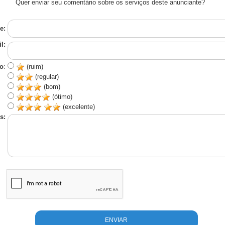
Quer enviar seu comentário sobre os serviços deste anunciante?
e:
l:
o
:
(ruim)
(regular)
(bom)
(ótimo)
(excelente)
s: