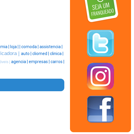
mia |
loja |
|
comoda |
assistencia |
ficadora |
auto |
cliomed |
clinica |
agencia |
empresas |
carros |
óveis |