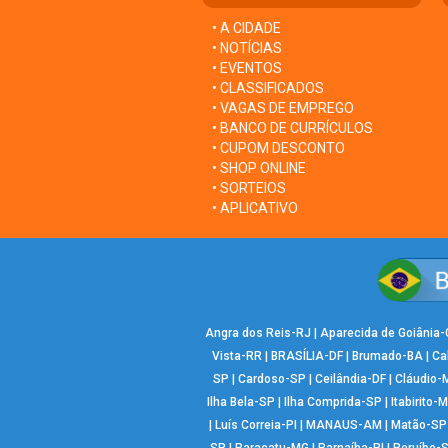
• A CIDADE
• NOTÍCIAS
• EVENTOS
• CLASSIFICADOS
• VAGAS DE EMPREGO
• BANCO DE CURRÍCULOS
• CUPOM DESCONTO
• SHOP ONLINE
• SORTEIOS
• APLICATIVO
Angra dos Reis-RJ
|
Aparecida de Goiânia
Vista-RR
|
BRASÍLIA-DF
|
Brumado-BA
|
Ca
SP
|
Cardoso-SP
|
Ceilândia-DF
|
Cláudio-
Ilha Bela-SP
|
Ilha Comprida-SP
|
Itabirito-
|
Luís Correia-PI
|
MANAUS-AM
|
Matão-SP
SP
|
Paracatu-MG
|
Parnaíba-PI
|
Peruíbe-