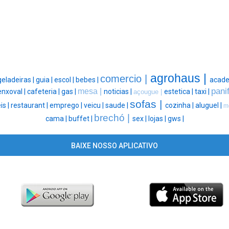
agrohaus |
comercio |
geladeiras |
guia |
escol |
bebes |
acade
pani
mesa |
enxoval |
cafeteria |
gas |
noticias |
estetica |
taxi |
açougue |
sofas |
s |
restaurant |
emprego |
veicu |
saude |
cozinha |
aluguel |
m
brechó |
cama |
buffet |
sex |
lojas |
gws |
BAIXE NOSSO APLICATIVO