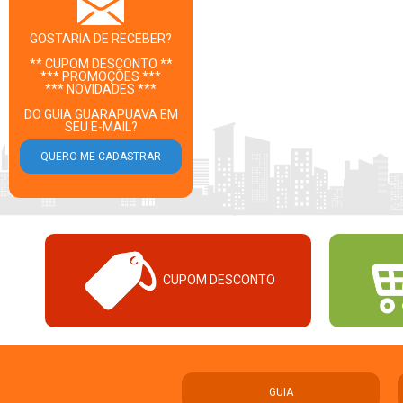
GOSTARIA DE RECEBER?
** CUPOM DESCONTO **
*** PROMOÇÕES ***
*** NOVIDADES ***
DO GUIA GUARAPUAVA EM
SEU E-MAIL?
CUPOM DESCONTO
GUIA