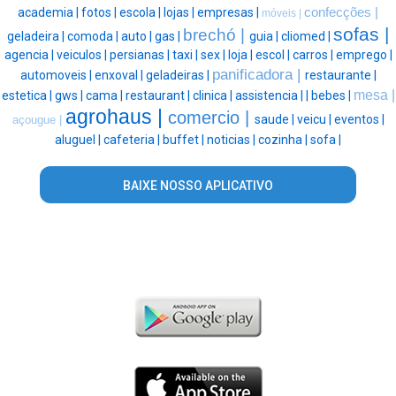
academia |
fotos |
escola |
lojas |
empresas |
confecções |
móveis |
sofas |
brechó |
geladeira |
comoda |
auto |
gas |
guia |
cliomed |
agencia |
veiculos |
persianas |
taxi |
sex |
loja |
escol |
carros |
emprego |
panificadora |
automoveis |
enxoval |
geladeiras |
restaurante |
mesa |
estetica |
gws |
cama |
restaurant |
clinica |
assistencia |
|
bebes |
agrohaus |
comercio |
saude |
veicu |
eventos |
açougue |
aluguel |
cafeteria |
buffet |
noticias |
cozinha |
sofa |
BAIXE NOSSO APLICATIVO