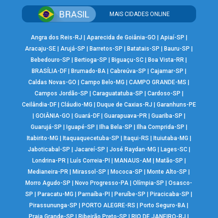
MAIS CIDADES ONLINE
Angra dos Reis-RJ
|
Aparecida de Goiânia-GO
|
Apiaí-SP
|
Aracaju-SE
|
Arujá-SP
|
Barretos-SP
|
Batatais-SP
|
Bauru-SP
|
Bebedouro-SP
|
Bertioga-SP
|
Biguaçu-SC
|
Boa Vista-RR
|
BRASÍLIA-DF
|
Brumado-BA
|
Cabreúva-SP
|
Cajamar-SP
|
Caldas Novas-GO
|
Campo Belo-MG
|
CAMPO GRANDE-MS
|
Campos Jordão-SP
|
Caraguatatuba-SP
|
Cardoso-SP
|
Ceilândia-DF
|
Cláudio-MG
|
Duque de Caxias-RJ
|
Garanhuns-PE
|
GOIÂNIA-GO
|
Guará-DF
|
Guarapuava-PR
|
Guariba-SP
|
Guarujá-SP
|
Iguapé-SP
|
Ilha Bela-SP
|
Ilha Comprida-SP
|
Itabirito-MG
|
Itaquaquecetuba-SP
|
Itaqui-RS
|
Ituiutaba-MG
|
Jaboticabal-SP
|
Jacareí-SP
|
José Raydan-MG
|
Lages-SC
|
Londrina-PR
|
Luís Correia-PI
|
MANAUS-AM
|
Matão-SP
|
Medianeira-PR
|
Mirassol-SP
|
Mococa-SP
|
Monte Alto-SP
|
Morro Agudo-SP
|
Novo Progresso-PA
|
Olímpia-SP
|
Osasco-
SP
|
Paracatu-MG
|
Parnaíba-PI
|
Peruíbe-SP
|
Piracicaba-SP
|
Pirassununga-SP
|
PORTO ALEGRE-RS
|
Porto Seguro-BA
|
Praia Grande-SP
|
Ribeirão Preto-SP
|
RIO DE JANEIRO-RJ
|