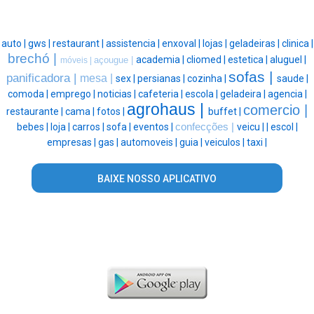
auto |
gws |
restaurant |
assistencia |
enxoval |
lojas |
geladeiras |
clinica |
brechó |
academia |
cliomed |
estetica |
aluguel |
açougue |
móveis |
sofas |
panificadora |
mesa |
sex |
persianas |
cozinha |
saude |
comoda |
emprego |
noticias |
cafeteria |
escola |
geladeira |
agencia |
agrohaus |
comercio |
restaurante |
cama |
fotos |
buffet |
bebes |
loja |
carros |
sofa |
eventos |
confecções |
veicu |
|
escol |
empresas |
gas |
automoveis |
guia |
veiculos |
taxi |
BAIXE NOSSO APLICATIVO