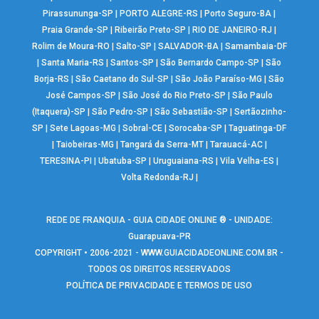
Pirassununga-SP
|
PORTO ALEGRE-RS
|
Porto Seguro-BA
|
Praia Grande-SP
|
Ribeirão Preto-SP
|
RIO DE JANEIRO-RJ
|
Rolim de Moura-RO
|
Salto-SP
|
SALVADOR-BA
|
Samambaia-DF
|
Santa Maria-RS
|
Santos-SP
|
São Bernardo Campo-SP
|
São
Borja-RS
|
São Caetano do Sul-SP
|
São João Paraíso-MG
|
São
José Campos-SP
|
São José do Rio Preto-SP
|
São Paulo
(Itaquera)-SP
|
São Pedro-SP
|
São Sebastião-SP
|
Sertãozinho-
SP
|
Sete Lagoas-MG
|
Sobral-CE
|
Sorocaba-SP
|
Taguatinga-DF
|
Taiobeiras-MG
|
Tangará da Serra-MT
|
Tarauacá-AC
|
TERESINA-PI
|
Ubatuba-SP
|
Uruguaiana-RS
|
Vila Velha-ES
|
Volta Redonda-RJ
|
REDE DE FRANQUIA - GUIA CIDADE ONLINE ® - UNIDADE:
Guarapuava-PR
COPYRIGHT • 2006-2021 -
WWW.GUIACIDADEONLINE.COM.BR
-
TODOS OS DIREITOS RESERVADOS
POLÍTICA DE PRIVACIDADE E TERMOS DE USO