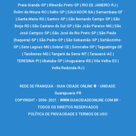
Praia Grande-SP
|
Ribeirão Preto-SP
|
RIO DE JANEIRO-RJ
|
Rolim de Moura-RO
|
Salto-SP
|
SALVADOR-BA
|
Samambaia-DF
|
Santa Maria-RS
|
Santos-SP
|
São Bernardo Campo-SP
|
São
Borja-RS
|
São Caetano do Sul-SP
|
São João Paraíso-MG
|
São
José Campos-SP
|
São José do Rio Preto-SP
|
São Paulo
(Itaquera)-SP
|
São Pedro-SP
|
São Sebastião-SP
|
Sertãozinho-
SP
|
Sete Lagoas-MG
|
Sobral-CE
|
Sorocaba-SP
|
Taguatinga-DF
|
Taiobeiras-MG
|
Tangará da Serra-MT
|
Tarauacá-AC
|
TERESINA-PI
|
Ubatuba-SP
|
Uruguaiana-RS
|
Vila Velha-ES
|
Volta Redonda-RJ
|
REDE DE FRANQUIA - GUIA CIDADE ONLINE ® - UNIDADE:
Guarapuava-PR
COPYRIGHT • 2006-2021 -
WWW.GUIACIDADEONLINE.COM.BR
-
TODOS OS DIREITOS RESERVADOS
POLÍTICA DE PRIVACIDADE E TERMOS DE USO