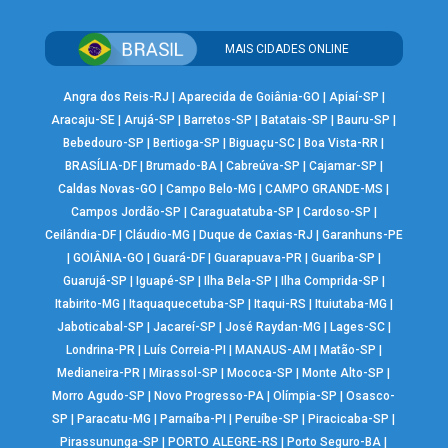
MAIS CIDADES ONLINE
Angra dos Reis-RJ
|
Aparecida de Goiânia-GO
|
Apiaí-SP
|
Aracaju-SE
|
Arujá-SP
|
Barretos-SP
|
Batatais-SP
|
Bauru-SP
|
Bebedouro-SP
|
Bertioga-SP
|
Biguaçu-SC
|
Boa Vista-RR
|
BRASÍLIA-DF
|
Brumado-BA
|
Cabreúva-SP
|
Cajamar-SP
|
Caldas Novas-GO
|
Campo Belo-MG
|
CAMPO GRANDE-MS
|
Campos Jordão-SP
|
Caraguatatuba-SP
|
Cardoso-SP
|
Ceilândia-DF
|
Cláudio-MG
|
Duque de Caxias-RJ
|
Garanhuns-PE
|
GOIÂNIA-GO
|
Guará-DF
|
Guarapuava-PR
|
Guariba-SP
|
Guarujá-SP
|
Iguapé-SP
|
Ilha Bela-SP
|
Ilha Comprida-SP
|
Itabirito-MG
|
Itaquaquecetuba-SP
|
Itaqui-RS
|
Ituiutaba-MG
|
Jaboticabal-SP
|
Jacareí-SP
|
José Raydan-MG
|
Lages-SC
|
Londrina-PR
|
Luís Correia-PI
|
MANAUS-AM
|
Matão-SP
|
Medianeira-PR
|
Mirassol-SP
|
Mococa-SP
|
Monte Alto-SP
|
Morro Agudo-SP
|
Novo Progresso-PA
|
Olímpia-SP
|
Osasco-
SP
|
Paracatu-MG
|
Parnaíba-PI
|
Peruíbe-SP
|
Piracicaba-SP
|
Pirassununga-SP
|
PORTO ALEGRE-RS
|
Porto Seguro-BA
|