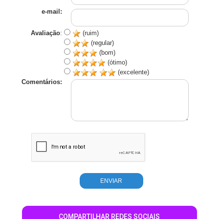
e-mail:
Avaliação
:
(ruim)
(regular)
(bom)
(ótimo)
(excelente)
Comentários:
COMPARTILHAR REDES SOCIAIS