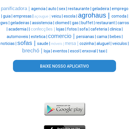
panificadora |
agencia |
auto |
sex |
restaurante |
geladeira |
emprego
agrohaus |
|
guia |
empresas |
veicu |
escola |
comoda |
açougue |
gws |
geladeiras |
assistencia |
cliomed |
gas |
buffet |
restaurant |
carros
|
academia |
|
confecções |
lojas |
fotos |
sofa |
cafeteria |
clinica |
comercio |
automoveis |
estetica |
persianas |
cama |
bebes |
sofas |
mesa |
noticias |
saude |
cozinha |
aluguel |
veiculos |
móveis |
brechó |
loja |
eventos |
escol |
enxoval |
taxi |
BAIXE NOSSO APLICATIVO