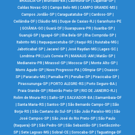
BRASÍLIA-DF
|
Brumado-BA
|
Cabreúva-SP
|
Cajamar-SP
|
Caldas Novas-GO
|
Campo Belo-MG
|
CAMPO GRANDE-MS
|
Campos Jordão-SP
|
Caraguatatuba-SP
|
Cardoso-SP
|
Ceilândia-DF
|
Cláudio-MG
|
Duque de Caxias-RJ
|
Garanhuns-PE
|
GOIÂNIA-GO
|
Guará-DF
|
Guarapuava-PR
|
Guariba-SP
|
Guarujá-SP
|
Iguapé-SP
|
Ilha Bela-SP
|
Ilha Comprida-SP
|
Itabirito-MG
|
Itaquaquecetuba-SP
|
Itaqui-RS
|
Ituiutaba-MG
|
Jaboticabal-SP
|
Jacareí-SP
|
José Raydan-MG
|
Lages-SC
|
Londrina-PR
|
Luís Correia-PI
|
MANAUS-AM
|
Matão-SP
|
Medianeira-PR
|
Mirassol-SP
|
Mococa-SP
|
Monte Alto-SP
|
Morro Agudo-SP
|
Novo Progresso-PA
|
Olímpia-SP
|
Osasco-
SP
|
Paracatu-MG
|
Parnaíba-PI
|
Peruíbe-SP
|
Piracicaba-SP
|
Pirassununga-SP
|
PORTO ALEGRE-RS
|
Porto Seguro-BA
|
Praia Grande-SP
|
Ribeirão Preto-SP
|
RIO DE JANEIRO-RJ
|
Rolim de Moura-RO
|
Salto-SP
|
SALVADOR-BA
|
Samambaia-DF
|
Santa Maria-RS
|
Santos-SP
|
São Bernardo Campo-SP
|
São
Borja-RS
|
São Caetano do Sul-SP
|
São João Paraíso-MG
|
São
José Campos-SP
|
São José do Rio Preto-SP
|
São Paulo
(Itaquera)-SP
|
São Pedro-SP
|
São Sebastião-SP
|
Sertãozinho-
SP
|
Sete Lagoas-MG
|
Sobral-CE
|
Sorocaba-SP
|
Taguatinga-DF