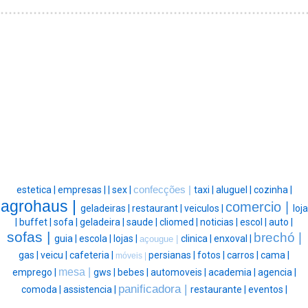
estetica |
empresas |
|
sex |
confecções |
taxi |
aluguel |
cozinha |
agrohaus |
comercio |
geladeiras |
restaurant |
veiculos |
loja
|
buffet |
sofa |
geladeira |
saude |
cliomed |
noticias |
escol |
auto |
sofas |
brechó |
guia |
escola |
lojas |
clinica |
enxoval |
açougue |
gas |
veicu |
cafeteria |
persianas |
fotos |
carros |
cama |
móveis |
mesa |
emprego |
gws |
bebes |
automoveis |
academia |
agencia |
panificadora |
comoda |
assistencia |
restaurante |
eventos |