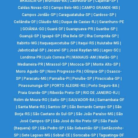
BRASÍLIA-DF
|
Brumado-BA
|
Cabreúva-SP
|
Cajamar-SP
|
Caldas Novas-GO
|
Campo Belo-MG
|
CAMPO GRANDE-MS
|
Campos Jordão-SP
|
Caraguatatuba-SP
|
Cardoso-SP
|
Ceilândia-DF
|
Cláudio-MG
|
Duque de Caxias-RJ
|
Garanhuns-PE
|
GOIÂNIA-GO
|
Guará-DF
|
Guarapuava-PR
|
Guariba-SP
|
Guarujá-SP
|
Iguapé-SP
|
Ilha Bela-SP
|
Ilha Comprida-SP
|
Itabirito-MG
|
Itaquaquecetuba-SP
|
Itaqui-RS
|
Ituiutaba-MG
|
Jaboticabal-SP
|
Jacareí-SP
|
José Raydan-MG
|
Lages-SC
|
Londrina-PR
|
Luís Correia-PI
|
MANAUS-AM
|
Matão-SP
|
Medianeira-PR
|
Mirassol-SP
|
Mococa-SP
|
Monte Alto-SP
|
Morro Agudo-SP
|
Novo Progresso-PA
|
Olímpia-SP
|
Osasco-
SP
|
Paracatu-MG
|
Parnaíba-PI
|
Peruíbe-SP
|
Piracicaba-SP
|
Pirassununga-SP
|
PORTO ALEGRE-RS
|
Porto Seguro-BA
|
Praia Grande-SP
|
Ribeirão Preto-SP
|
RIO DE JANEIRO-RJ
|
Rolim de Moura-RO
|
Salto-SP
|
SALVADOR-BA
|
Samambaia-DF
|
Santa Maria-RS
|
Santos-SP
|
São Bernardo Campo-SP
|
São
Borja-RS
|
São Caetano do Sul-SP
|
São João Paraíso-MG
|
São
José Campos-SP
|
São José do Rio Preto-SP
|
São Paulo
(Itaquera)-SP
|
São Pedro-SP
|
São Sebastião-SP
|
Sertãozinho-
SP
|
Sete Lagoas-MG
|
Sobral-CE
|
Sorocaba-SP
|
Taguatinga-DF