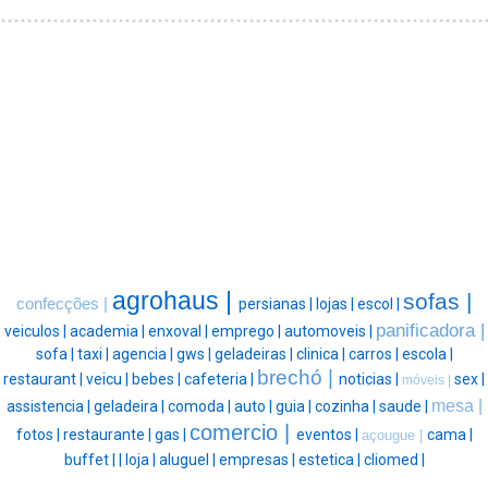
agrohaus |
sofas |
confecções |
persianas |
lojas |
escol |
panificadora |
veiculos |
academia |
enxoval |
emprego |
automoveis |
sofa |
taxi |
agencia |
gws |
geladeiras |
clinica |
carros |
escola |
brechó |
restaurant |
veicu |
bebes |
cafeteria |
noticias |
sex |
móveis |
mesa |
assistencia |
geladeira |
comoda |
auto |
guia |
cozinha |
saude |
comercio |
fotos |
restaurante |
gas |
eventos |
cama |
açougue |
buffet |
|
loja |
aluguel |
empresas |
estetica |
cliomed |