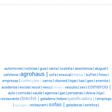
automoveis |
noticias |
guia |
cama |
cozinha |
assistencia |
aluguel |
agrohaus |
mesa |
cafeteria |
sofa |
enxoval |
buffet |
fotos |
empresas |
confecções |
carros |
cliomed |
lojas |
taxi |
gws |
eventos |
comercio |
academia |
escola |
escol |
veicu |
veiculos |
sex |
móveis |
auto |
comoda |
saude |
agencia |
gas |
persianas |
clinica |
loja |
brechó |
panificadora |
restaurante |
geladeira |
bebes |
|
emprego
sofas |
|
restaurant |
geladeiras |
estetica |
açougue |