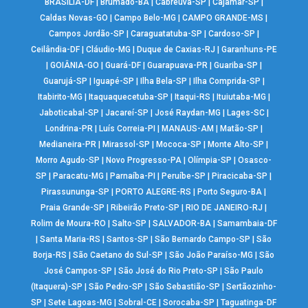
BRASÍLIA-DF
|
Brumado-BA
|
Cabreúva-SP
|
Cajamar-SP
|
Caldas Novas-GO
|
Campo Belo-MG
|
CAMPO GRANDE-MS
|
Campos Jordão-SP
|
Caraguatatuba-SP
|
Cardoso-SP
|
Ceilândia-DF
|
Cláudio-MG
|
Duque de Caxias-RJ
|
Garanhuns-PE
|
GOIÂNIA-GO
|
Guará-DF
|
Guarapuava-PR
|
Guariba-SP
|
Guarujá-SP
|
Iguapé-SP
|
Ilha Bela-SP
|
Ilha Comprida-SP
|
Itabirito-MG
|
Itaquaquecetuba-SP
|
Itaqui-RS
|
Ituiutaba-MG
|
Jaboticabal-SP
|
Jacareí-SP
|
José Raydan-MG
|
Lages-SC
|
Londrina-PR
|
Luís Correia-PI
|
MANAUS-AM
|
Matão-SP
|
Medianeira-PR
|
Mirassol-SP
|
Mococa-SP
|
Monte Alto-SP
|
Morro Agudo-SP
|
Novo Progresso-PA
|
Olímpia-SP
|
Osasco-
SP
|
Paracatu-MG
|
Parnaíba-PI
|
Peruíbe-SP
|
Piracicaba-SP
|
Pirassununga-SP
|
PORTO ALEGRE-RS
|
Porto Seguro-BA
|
Praia Grande-SP
|
Ribeirão Preto-SP
|
RIO DE JANEIRO-RJ
|
Rolim de Moura-RO
|
Salto-SP
|
SALVADOR-BA
|
Samambaia-DF
|
Santa Maria-RS
|
Santos-SP
|
São Bernardo Campo-SP
|
São
Borja-RS
|
São Caetano do Sul-SP
|
São João Paraíso-MG
|
São
José Campos-SP
|
São José do Rio Preto-SP
|
São Paulo
(Itaquera)-SP
|
São Pedro-SP
|
São Sebastião-SP
|
Sertãozinho-
SP
|
Sete Lagoas-MG
|
Sobral-CE
|
Sorocaba-SP
|
Taguatinga-DF