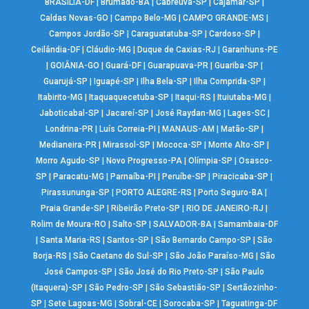
BRASÍLIA-DF
|
Brumado-BA
|
Cabreúva-SP
|
Cajamar-SP
|
Caldas Novas-GO
|
Campo Belo-MG
|
CAMPO GRANDE-MS
|
Campos Jordão-SP
|
Caraguatatuba-SP
|
Cardoso-SP
|
Ceilândia-DF
|
Cláudio-MG
|
Duque de Caxias-RJ
|
Garanhuns-PE
|
GOIÂNIA-GO
|
Guará-DF
|
Guarapuava-PR
|
Guariba-SP
|
Guarujá-SP
|
Iguapé-SP
|
Ilha Bela-SP
|
Ilha Comprida-SP
|
Itabirito-MG
|
Itaquaquecetuba-SP
|
Itaqui-RS
|
Ituiutaba-MG
|
Jaboticabal-SP
|
Jacareí-SP
|
José Raydan-MG
|
Lages-SC
|
Londrina-PR
|
Luís Correia-PI
|
MANAUS-AM
|
Matão-SP
|
Medianeira-PR
|
Mirassol-SP
|
Mococa-SP
|
Monte Alto-SP
|
Morro Agudo-SP
|
Novo Progresso-PA
|
Olímpia-SP
|
Osasco-
SP
|
Paracatu-MG
|
Parnaíba-PI
|
Peruíbe-SP
|
Piracicaba-SP
|
Pirassununga-SP
|
PORTO ALEGRE-RS
|
Porto Seguro-BA
|
Praia Grande-SP
|
Ribeirão Preto-SP
|
RIO DE JANEIRO-RJ
|
Rolim de Moura-RO
|
Salto-SP
|
SALVADOR-BA
|
Samambaia-DF
|
Santa Maria-RS
|
Santos-SP
|
São Bernardo Campo-SP
|
São
Borja-RS
|
São Caetano do Sul-SP
|
São João Paraíso-MG
|
São
José Campos-SP
|
São José do Rio Preto-SP
|
São Paulo
(Itaquera)-SP
|
São Pedro-SP
|
São Sebastião-SP
|
Sertãozinho-
SP
|
Sete Lagoas-MG
|
Sobral-CE
|
Sorocaba-SP
|
Taguatinga-DF