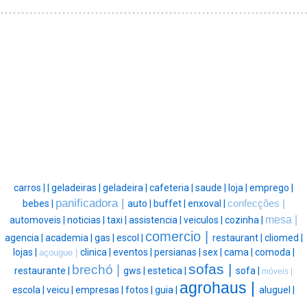
carros |
|
geladeiras |
geladeira |
cafeteria |
saude |
loja |
emprego |
panificadora |
bebes |
auto |
buffet |
enxoval |
confecções |
mesa |
automoveis |
noticias |
taxi |
assistencia |
veiculos |
cozinha |
comercio |
agencia |
academia |
gas |
escol |
restaurant |
cliomed |
lojas |
clinica |
eventos |
persianas |
sex |
cama |
comoda |
açougue |
sofas |
brechó |
restaurante |
gws |
estetica |
sofa |
móveis |
agrohaus |
escola |
veicu |
empresas |
fotos |
guia |
aluguel |