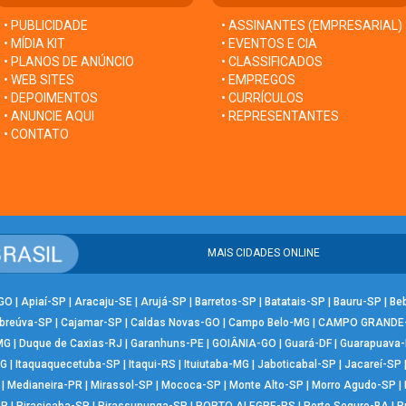
• PUBLICIDADE
• ASSINANTES (EMPRESARIAL)
• MÍDIA KIT
• EVENTOS E CIA
• PLANOS DE ANÚNCIO
• CLASSIFICADOS
• WEB SITES
• EMPREGOS
• DEPOIMENTOS
• CURRÍCULOS
• ANUNCIE AQUI
• REPRESENTANTES
• CONTATO
MAIS CIDADES ONLINE
-GO
|
Apiaí-SP
|
Aracaju-SE
|
Arujá-SP
|
Barretos-SP
|
Batatais-SP
|
Bauru-SP
|
Be
breúva-SP
|
Cajamar-SP
|
Caldas Novas-GO
|
Campo Belo-MG
|
CAMPO GRANDE
MG
|
Duque de Caxias-RJ
|
Garanhuns-PE
|
GOIÂNIA-GO
|
Guará-DF
|
Guarapuava
MG
|
Itaquaquecetuba-SP
|
Itaqui-RS
|
Ituiutaba-MG
|
Jaboticabal-SP
|
Jacareí-SP
|
Medianeira-PR
|
Mirassol-SP
|
Mococa-SP
|
Monte Alto-SP
|
Morro Agudo-SP
|
SP
|
Piracicaba-SP
|
Pirassununga-SP
|
PORTO ALEGRE-RS
|
Porto Seguro-BA
|
P