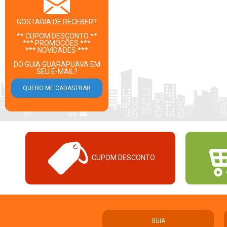
GOSTARIA DE RECEBER?
** CUPOM DESCONTO **
*** PROMOÇÕES ***
*** NOVIDADES ***
DO GUIA GUARAPUAVA EM
SEU E-MAIL?
CUPOM DESCONTO
GUIA