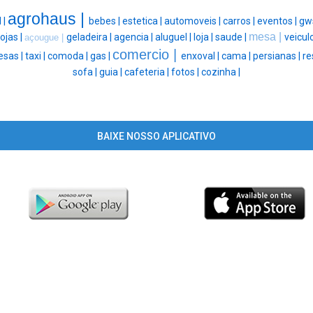
agrohaus |
 |
bebes |
estetica |
automoveis |
carros |
eventos |
gw
mesa |
lojas |
geladeira |
agencia |
aluguel |
loja |
saude |
veicul
açougue |
comercio |
sas |
taxi |
comoda |
gas |
enxoval |
cama |
persianas |
re
sofa |
guia |
cafeteria |
fotos |
cozinha |
BAIXE NOSSO APLICATIVO