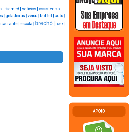
s |
cliomed |
noticias |
assistencia |
os |
geladeiras |
veicu |
buffet |
auto |
brechó |
staurante |
escola |
sex |
APOIO