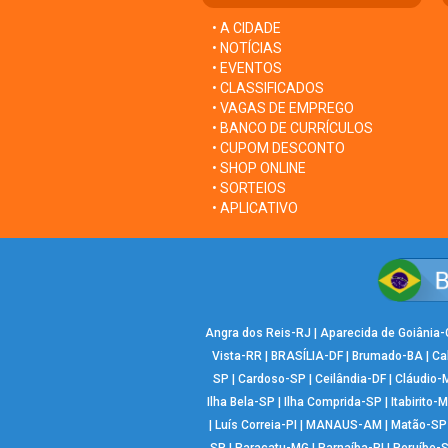
• A CIDADE
• NOTÍCIAS
• EVENTOS
• CLASSIFICADOS
• VAGAS DE EMPREGO
• BANCO DE CURRÍCULOS
• CUPOM DESCONTO
• SHOP ONLINE
• SORTEIOS
• APLICATIVO
Angra dos Reis-RJ
|
Aparecida de Goiânia
Vista-RR
|
BRASÍLIA-DF
|
Brumado-BA
|
Ca
SP
|
Cardoso-SP
|
Ceilândia-DF
|
Cláudio-
Ilha Bela-SP
|
Ilha Comprida-SP
|
Itabirito-
|
Luís Correia-PI
|
MANAUS-AM
|
Matão-SP
SP
|
Paracatu-MG
|
Parnaíba-PI
|
Peruíbe-