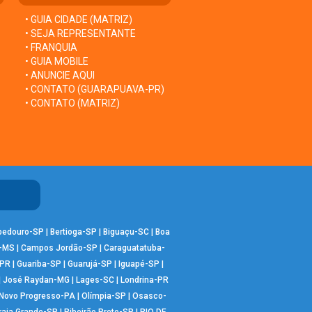
• GUIA CIDADE (MATRIZ)
• SEJA REPRESENTANTE
• FRANQUIA
• GUIA MOBILE
• ANUNCIE AQUI
• CONTATO (GUARAPUAVA-PR)
• CONTATO (MATRIZ)
bedouro-SP
|
Bertioga-SP
|
Biguaçu-SC
|
Boa
-MS
|
Campos Jordão-SP
|
Caraguatatuba-
-PR
|
Guariba-SP
|
Guarujá-SP
|
Iguapé-SP
|
|
José Raydan-MG
|
Lages-SC
|
Londrina-PR
Novo Progresso-PA
|
Olímpia-SP
|
Osasco-
raia Grande-SP
|
Ribeirão Preto-SP
|
RIO DE