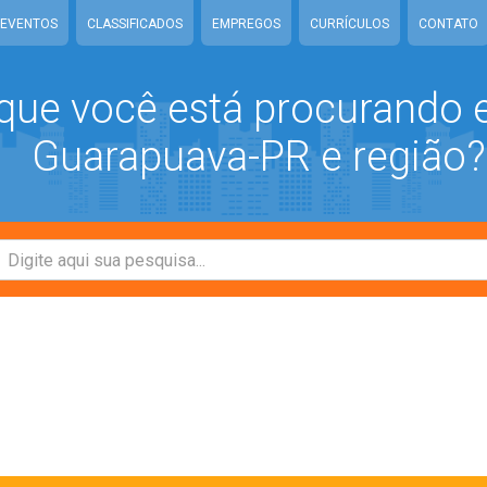
EVENTOS
CLASSIFICADOS
EMPREGOS
CURRÍCULOS
CONTATO
que você está procurando
Guarapuava-PR e região?