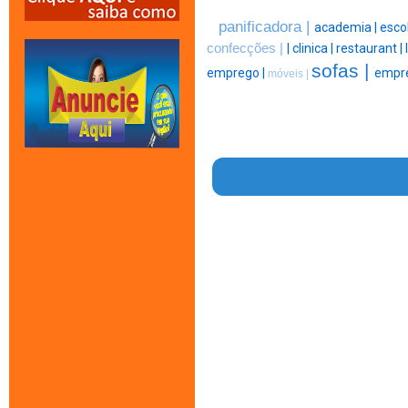
panificadora |
academia |
escol
confecções |
|
clinica |
restaurant |
sofas |
emprego |
empre
móveis |