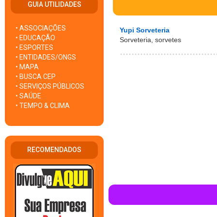
GUIA UTILIDADES
• ASSOCIAÇÕES
Yupi Sorveteria
• EDUCAÇÃO
Sorveteria, sorvetes
• ESPORTES
• ENTIDADES/ONGS
• MAPA
• BUSCA CEP
• SERVIÇOS PÚBLICOS
• SAÚDE
• TEMPO & CLIMA
RECOMENDADOS