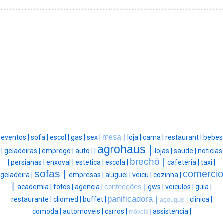
mesa |
eventos |
sofa |
escol |
gas |
sex |
loja |
cama |
restaurant |
bebes
agrohaus |
|
geladeiras |
emprego |
auto |
|
lojas |
saude |
noticias
brechó |
|
persianas |
enxoval |
estetica |
escola |
cafeteria |
taxi |
sofas |
comercio
geladeira |
empresas |
aluguel |
veicu |
cozinha |
|
academia |
fotos |
agencia |
confecções |
gws |
veiculos |
guia |
panificadora |
restaurante |
cliomed |
buffet |
clinica |
açougue |
comoda |
automoveis |
carros |
assistencia |
móveis |