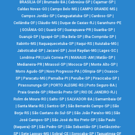
BRASÍLIA-DF
|
Brumado-BA
|
Cabreúva-SP
|
Cajamar-SP
|
Caldas Novas-GO
|
Campo Belo-MG
|
CAMPO GRANDE-MS
|
Campos Jordão-SP
|
Caraguatatuba-SP
|
Cardoso-SP
|
Ceilândia-DF
|
Cláudio-MG
|
Duque de Caxias-RJ
|
Garanhuns-PE
|
GOIÂNIA-GO
|
Guará-DF
|
Guarapuava-PR
|
Guariba-SP
|
Guarujá-SP
|
Iguapé-SP
|
Ilha Bela-SP
|
Ilha Comprida-SP
|
Itabirito-MG
|
Itaquaquecetuba-SP
|
Itaqui-RS
|
Ituiutaba-MG
|
Jaboticabal-SP
|
Jacareí-SP
|
José Raydan-MG
|
Lages-SC
|
Londrina-PR
|
Luís Correia-PI
|
MANAUS-AM
|
Matão-SP
|
Medianeira-PR
|
Mirassol-SP
|
Mococa-SP
|
Monte Alto-SP
|
Morro Agudo-SP
|
Novo Progresso-PA
|
Olímpia-SP
|
Osasco-
SP
|
Paracatu-MG
|
Parnaíba-PI
|
Peruíbe-SP
|
Piracicaba-SP
|
Pirassununga-SP
|
PORTO ALEGRE-RS
|
Porto Seguro-BA
|
Praia Grande-SP
|
Ribeirão Preto-SP
|
RIO DE JANEIRO-RJ
|
Rolim de Moura-RO
|
Salto-SP
|
SALVADOR-BA
|
Samambaia-DF
|
Santa Maria-RS
|
Santos-SP
|
São Bernardo Campo-SP
|
São
Borja-RS
|
São Caetano do Sul-SP
|
São João Paraíso-MG
|
São
José Campos-SP
|
São José do Rio Preto-SP
|
São Paulo
(Itaquera)-SP
|
São Pedro-SP
|
São Sebastião-SP
|
Sertãozinho-
SP
|
Sete Lagoas-MG
|
Sobral-CE
|
Sorocaba-SP
|
Taguatinga-DF