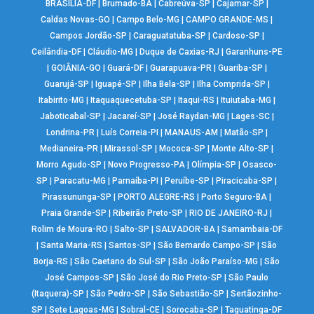
BRASÍLIA-DF
|
Brumado-BA
|
Cabreúva-SP
|
Cajamar-SP
|
Caldas Novas-GO
|
Campo Belo-MG
|
CAMPO GRANDE-MS
|
Campos Jordão-SP
|
Caraguatatuba-SP
|
Cardoso-SP
|
Ceilândia-DF
|
Cláudio-MG
|
Duque de Caxias-RJ
|
Garanhuns-PE
|
GOIÂNIA-GO
|
Guará-DF
|
Guarapuava-PR
|
Guariba-SP
|
Guarujá-SP
|
Iguapé-SP
|
Ilha Bela-SP
|
Ilha Comprida-SP
|
Itabirito-MG
|
Itaquaquecetuba-SP
|
Itaqui-RS
|
Ituiutaba-MG
|
Jaboticabal-SP
|
Jacareí-SP
|
José Raydan-MG
|
Lages-SC
|
Londrina-PR
|
Luís Correia-PI
|
MANAUS-AM
|
Matão-SP
|
Medianeira-PR
|
Mirassol-SP
|
Mococa-SP
|
Monte Alto-SP
|
Morro Agudo-SP
|
Novo Progresso-PA
|
Olímpia-SP
|
Osasco-
SP
|
Paracatu-MG
|
Parnaíba-PI
|
Peruíbe-SP
|
Piracicaba-SP
|
Pirassununga-SP
|
PORTO ALEGRE-RS
|
Porto Seguro-BA
|
Praia Grande-SP
|
Ribeirão Preto-SP
|
RIO DE JANEIRO-RJ
|
Rolim de Moura-RO
|
Salto-SP
|
SALVADOR-BA
|
Samambaia-DF
|
Santa Maria-RS
|
Santos-SP
|
São Bernardo Campo-SP
|
São
Borja-RS
|
São Caetano do Sul-SP
|
São João Paraíso-MG
|
São
José Campos-SP
|
São José do Rio Preto-SP
|
São Paulo
(Itaquera)-SP
|
São Pedro-SP
|
São Sebastião-SP
|
Sertãozinho-
SP
|
Sete Lagoas-MG
|
Sobral-CE
|
Sorocaba-SP
|
Taguatinga-DF