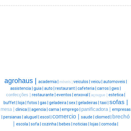
agrohaus |
academia |
veiculos |
veicu |
automoveis |
móveis |
assistencia |
guia |
auto |
restaurant |
cafeteria |
carros |
gws |
confecções |
restaurante |
eventos |
enxoval |
estetica |
açougue |
sofas |
buffet |
loja |
fotos |
gas |
geladeira |
sex |
geladeiras |
taxi |
panificadora |
mesa |
clinica |
|
agencia |
cama |
emprego |
empresas
comercio |
brechó
|
persianas |
aluguel |
escol |
saude |
cliomed |
|
escola |
sofa |
cozinha |
bebes |
noticias |
lojas |
comoda |