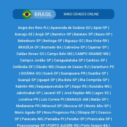
MAIS CIDADES ONLINE
Angra dos Reis-RJ
|
Aparecida de Goiânia-GO
|
Apiaí-SP
|
Aracaju-SE
|
Arujá-SP
|
Barretos-SP
|
Batatais-SP
|
Bauru-SP
|
Bebedouro-SP
|
Bertioga-SP
|
Biguaçu-SC
|
Boa Vista-RR
|
BRASÍLIA-DF
|
Brumado-BA
|
Cabreúva-SP
|
Cajamar-SP
|
Caldas Novas-GO
|
Campo Belo-MG
|
CAMPO GRANDE-MS
|
Campos Jordão-SP
|
Caraguatatuba-SP
|
Cardoso-SP
|
Ceilândia-DF
|
Cláudio-MG
|
Duque de Caxias-RJ
|
Garanhuns-PE
|
GOIÂNIA-GO
|
Guará-DF
|
Guarapuava-PR
|
Guariba-SP
|
Guarujá-SP
|
Iguapé-SP
|
Ilha Bela-SP
|
Ilha Comprida-SP
|
Itabirito-MG
|
Itaquaquecetuba-SP
|
Itaqui-RS
|
Ituiutaba-MG
|
Jaboticabal-SP
|
Jacareí-SP
|
José Raydan-MG
|
Lages-SC
|
Londrina-PR
|
Luís Correia-PI
|
MANAUS-AM
|
Matão-SP
|
Medianeira-PR
|
Mirassol-SP
|
Mococa-SP
|
Monte Alto-SP
|
Morro Agudo-SP
|
Novo Progresso-PA
|
Olímpia-SP
|
Osasco-
SP
|
Paracatu-MG
|
Parnaíba-PI
|
Peruíbe-SP
|
Piracicaba-SP
|
Pirassununga-SP
|
PORTO ALEGRE-RS
|
Porto Seguro-BA
|