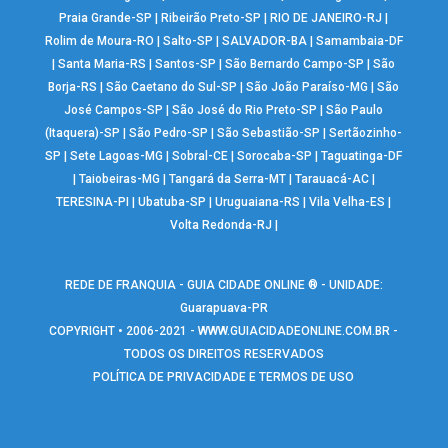
Praia Grande-SP
|
Ribeirão Preto-SP
|
RIO DE JANEIRO-RJ
|
Rolim de Moura-RO
|
Salto-SP
|
SALVADOR-BA
|
Samambaia-DF
|
Santa Maria-RS
|
Santos-SP
|
São Bernardo Campo-SP
|
São
Borja-RS
|
São Caetano do Sul-SP
|
São João Paraíso-MG
|
São
José Campos-SP
|
São José do Rio Preto-SP
|
São Paulo
(Itaquera)-SP
|
São Pedro-SP
|
São Sebastião-SP
|
Sertãozinho-
SP
|
Sete Lagoas-MG
|
Sobral-CE
|
Sorocaba-SP
|
Taguatinga-DF
|
Taiobeiras-MG
|
Tangará da Serra-MT
|
Tarauacá-AC
|
TERESINA-PI
|
Ubatuba-SP
|
Uruguaiana-RS
|
Vila Velha-ES
|
Volta Redonda-RJ
|
REDE DE FRANQUIA - GUIA CIDADE ONLINE ® - UNIDADE:
Guarapuava-PR
COPYRIGHT • 2006-2021 -
WWW.GUIACIDADEONLINE.COM.BR
-
TODOS OS DIREITOS RESERVADOS
POLÍTICA DE PRIVACIDADE E TERMOS DE USO