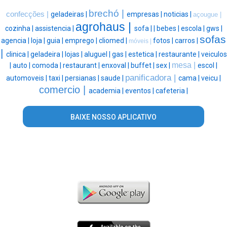
brechó |
confecções |
geladeiras |
empresas |
noticias |
açougue |
agrohaus |
cozinha |
assistencia |
sofa |
|
bebes |
escola |
gws |
sofas
agencia |
loja |
guia |
emprego |
cliomed |
fotos |
carros |
móveis |
|
clinica |
geladeira |
lojas |
aluguel |
gas |
estetica |
restaurante |
veiculos
mesa |
|
auto |
comoda |
restaurant |
enxoval |
buffet |
sex |
escol |
panificadora |
automoveis |
taxi |
persianas |
saude |
cama |
veicu |
comercio |
academia |
eventos |
cafeteria |
BAIXE NOSSO APLICATIVO