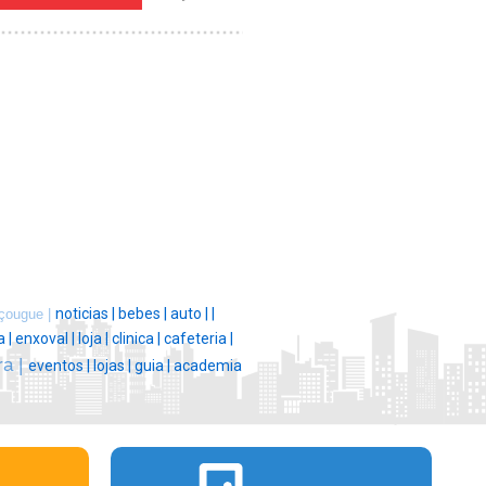
noticias |
bebes |
auto |
|
çougue |
 |
enxoval |
loja |
clinica |
cafeteria |
ra |
eventos |
lojas |
guia |
academia