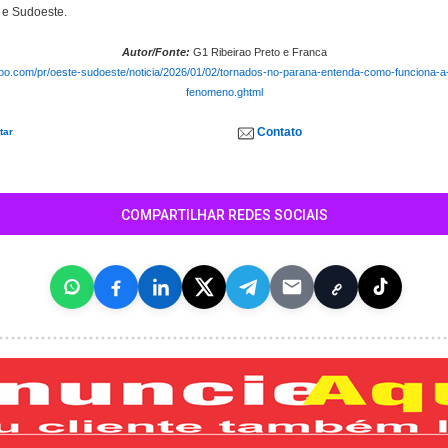
 e Sudoeste.
Autor/Fonte:
G1 Ribeirao Preto e Franca
lobo.com/pr/oeste-sudoeste/noticia/2026/01/02/tornados-no-parana-entenda-como-funciona-a
fenomeno.ghtml
Contato
tar
COMPARTILHAR REDES SOCIAIS