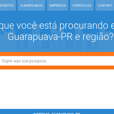
EVENTOS
CLASSIFICADOS
EMPREGOS
CURRÍCULOS
CONTATO
que você está procurando
Guarapuava-PR e região?