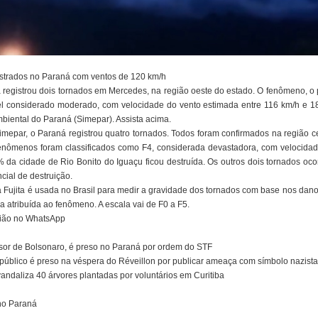
istrados no Paraná com ventos de 120 km/h
á registrou dois tornados em Mercedes, na região oeste do estado. O fenômeno, o p
vel considerado moderado, com velocidade do vento estimada entre 116 km/h e 
biental do Paraná (Simepar). Assista acima.
epar, o Paraná registrou quatro tornados. Todos foram confirmados na região ce
enômenos foram classificados como F4, considerada devastadora, com velocidad
 da cidade de Rio Bonito do Iguaçu ficou destruída. Os outros dois tornados oc
cial de destruição.
ala Fujita é usada no Brasil para medir a gravidade dos tornados com base nos dan
ia atribuída ao fenômeno. A escala vai de F0 a F5.
gião no WhatsApp
essor de Bolsonaro, é preso no Paraná por ordem do STF
público é preso na véspera do Réveillon por publicar ameaça com símbolo nazist
andaliza 40 árvores plantadas por voluntários em Curitiba
 no Paraná