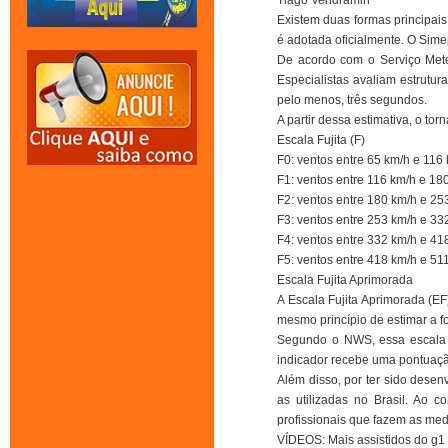
Tiago Vendramin
Existem duas formas principais 
é adotada oficialmente. O Simepa
De acordo com o Serviço Meteo
Especialistas avaliam estrutur
pelo menos, três segundos.
A partir dessa estimativa, o to
Escala Fujita (F)
F0: ventos entre 65 km/h e 116
F1: ventos entre 116 km/h e 
F2: ventos entre 180 km/h e 2
F3: ventos entre 253 km/h e 3
F4: ventos entre 332 km/h e 4
F5: ventos entre 418 km/h e 51
Escala Fujita Aprimorada
A Escala Fujita Aprimorada (E
mesmo princípio de estimar a f
Segundo o NWS, essa escala ut
indicador recebe uma pontuação
Além disso, por ter sido desen
as utilizadas no Brasil. Ao 
profissionais que fazem as med
VÍDEOS: Mais assistidos do g1