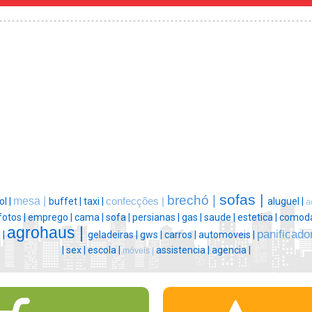
sofas |
brechó |
mesa |
ol |
buffet |
taxi |
confecções |
aluguel |
a
fotos |
emprego |
cama |
sofa |
persianas |
gas |
saude |
estetica |
comoda
agrohaus |
panificado
 |
geladeiras |
gws |
carros |
automoveis |
|
sex |
escola |
assistencia |
agencia |
móveis |