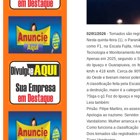
02/01/2026
- Tornados são reg
Nesta quinta-feira (1), o Paran
como F1, na Escala Fujita, ní
Tecnologia e Monitoramento Am
Apenas em 2025, segundo o Sim
do Iguaçu e Guarapuava, os f
km/h e 418 km/h. Cerca de 90%
do Oeste e tiveram menor poten
A classificação feita pela Esc
a destruição, maior é a categor
?Siga o g1 Foz do Iguaçu e re
Leia também:
Prisão: Filipe Martins, ex-ass
Apologia ao nazismo: Servidor 
Vandalismo: Mulher arranca e v
Como funciona a classificação
Dois tornados são registrados