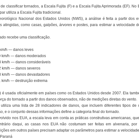
de classificar tornados, a Escala Fujita (F) e a Escala Fujita Aprimorada (EF). No
r utiliza a Escala Fujita tradicional.
rológico Nacional dos Estados Unidos (NWS), a análise é feita a partir dos e
as atingidas, como casas, galpões, árvores e postes, para estimar a velocidade d
rnado recebe uma classificação.
 km/h — danos leves
180 km/h — danos moderados
53 km/h — danos consideráveis
32 km/h — danos severos
18 km/h — danos devastadores
1 km/h — destruição extrema
F) é usada oficialmente em países como os Estados Unidos desde 2007. Ela tam
orça do tornado a partir dos danos observados, não de medições diretas do vento.
iliza uma lista de 28 indicadores de danos, que incluem diferentes tipos de 
, e o conjunto dessas informações define a categoria final do tornado.
volvido nos EUA, a escala leva em conta as práticas construtivas americanas, q
contrário daqui, as casas nos EUA não costumam ser feitas em alvenaria, por
ições em outros países precisam adaptar os parâmetros para estimar a velocidade
 Paraná