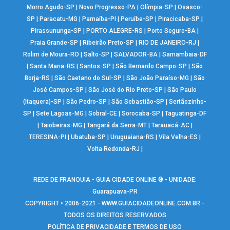
Morro Agudo-SP
|
Novo Progresso-PA
|
Olímpia-SP
|
Osasco-
SP
|
Paracatu-MG
|
Parnaíba-PI
|
Peruíbe-SP
|
Piracicaba-SP
|
Pirassununga-SP
|
PORTO ALEGRE-RS
|
Porto Seguro-BA
|
Praia Grande-SP
|
Ribeirão Preto-SP
|
RIO DE JANEIRO-RJ
|
Rolim de Moura-RO
|
Salto-SP
|
SALVADOR-BA
|
Samambaia-DF
|
Santa Maria-RS
|
Santos-SP
|
São Bernardo Campo-SP
|
São
Borja-RS
|
São Caetano do Sul-SP
|
São João Paraíso-MG
|
São
José Campos-SP
|
São José do Rio Preto-SP
|
São Paulo
(Itaquera)-SP
|
São Pedro-SP
|
São Sebastião-SP
|
Sertãozinho-
SP
|
Sete Lagoas-MG
|
Sobral-CE
|
Sorocaba-SP
|
Taguatinga-DF
|
Taiobeiras-MG
|
Tangará da Serra-MT
|
Tarauacá-AC
|
TERESINA-PI
|
Ubatuba-SP
|
Uruguaiana-RS
|
Vila Velha-ES
|
Volta Redonda-RJ
|
REDE DE FRANQUIA - GUIA CIDADE ONLINE ® - UNIDADE:
Guarapuava-PR
COPYRIGHT • 2006-2021 -
WWW.GUIACIDADEONLINE.COM.BR
-
TODOS OS DIREITOS RESERVADOS
POLÍTICA DE PRIVACIDADE E TERMOS DE USO