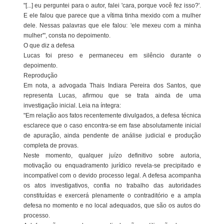
"[...] eu perguntei para o autor, falei 'cara, porque você fez isso?'.
E ele falou que parece que a vítima tinha mexido com a mulher
dele. Nessas palavras que ele falou: 'ele mexeu com a minha
mulher'", consta no depoimento.
O que diz a defesa
Lucas foi preso e permaneceu em silêncio durante o
depoimento.
Reprodução
Em nota, a advogada Thais Indiara Pereira dos Santos, que
representa Lucas, afirmou que se trata ainda de uma
investigação inicial. Leia na íntegra:
"Em relação aos fatos recentemente divulgados, a defesa técnica
esclarece que o caso encontra-se em fase absolutamente inicial
de apuração, ainda pendente de análise judicial e produção
completa de provas.
Neste momento, qualquer juízo definitivo sobre autoria,
motivação ou enquadramento jurídico revela-se precipitado e
incompatível com o devido processo legal. A defesa acompanha
os atos investigativos, confia no trabalho das autoridades
constituídas e exercerá plenamente o contraditório e a ampla
defesa no momento e no local adequados, que são os autos do
processo.