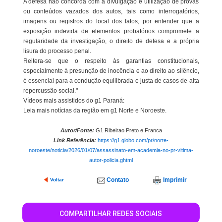
A defesa não concorda com a divulgação e utilização de provas
ou conteúdos vazados dos autos, tais como interrogatórios,
imagens ou registros do local dos fatos, por entender que a
exposição indevida de elementos probatórios compromete a
regularidade da investigação, o direito de defesa e a própria
lisura do processo penal.
Reitera-se que o respeito às garantias constitucionais,
especialmente à presunção de inocência e ao direito ao silêncio,
é essencial para a condução equilibrada e justa de casos de alta
repercussão social."
Vídeos mais assistidos do g1 Paraná:
Leia mais notícias da região em g1 Norte e Noroeste.
Autor/Fonte:
G1 Ribeirao Preto e Franca
Link Referência:
https://g1.globo.com/pr/norte-
noroeste/noticia/2026/01/07/assassinato-em-academia-no-pr-vitima-
autor-policia.ghtml
Contato
Imprimir
Voltar
COMPARTILHAR REDES SOCIAIS