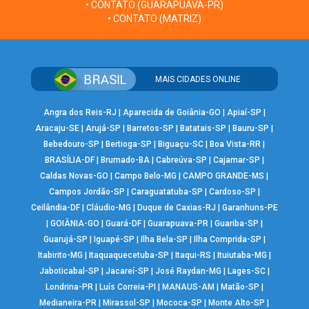
• CONTATO (GUARAPUAVA-PR)
• CONTATO (MATRIZ)
MAIS CIDADES ONLINE
Angra dos Reis-RJ
|
Aparecida de Goiânia-GO
|
Apiaí-SP
|
Aracaju-SE
|
Arujá-SP
|
Barretos-SP
|
Batatais-SP
|
Bauru-SP
|
Bebedouro-SP
|
Bertioga-SP
|
Biguaçu-SC
|
Boa Vista-RR
|
BRASÍLIA-DF
|
Brumado-BA
|
Cabreúva-SP
|
Cajamar-SP
|
Caldas Novas-GO
|
Campo Belo-MG
|
CAMPO GRANDE-MS
|
Campos Jordão-SP
|
Caraguatatuba-SP
|
Cardoso-SP
|
Ceilândia-DF
|
Cláudio-MG
|
Duque de Caxias-RJ
|
Garanhuns-PE
|
GOIÂNIA-GO
|
Guará-DF
|
Guarapuava-PR
|
Guariba-SP
|
Guarujá-SP
|
Iguapé-SP
|
Ilha Bela-SP
|
Ilha Comprida-SP
|
Itabirito-MG
|
Itaquaquecetuba-SP
|
Itaqui-RS
|
Ituiutaba-MG
|
Jaboticabal-SP
|
Jacareí-SP
|
José Raydan-MG
|
Lages-SC
|
Londrina-PR
|
Luís Correia-PI
|
MANAUS-AM
|
Matão-SP
|
Medianeira-PR
|
Mirassol-SP
|
Mococa-SP
|
Monte Alto-SP
|