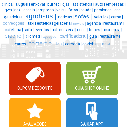
clinica |
aluguel |
enxoval |
buffet |
lojas |
assistencia |
auto |
empresas |
gws |
sex |
escola |
emprego |
veicu |
fotos |
saude |
persianas |
gas |
agrohaus |
sofas |
geladeiras |
noticias |
veiculos |
cama |
confecções |
taxi |
estetica |
geladeira |
agencia |
restaurant |
móveis |
cafeteria |
sofa |
eventos |
automoveis |
|
escol |
bebes |
academia |
brechó |
panificadora |
cliomed |
guia |
restaurante |
açougue |
comercio |
mesa |
carros |
loja |
comoda |
cozinha |
CUPOM DESCONTO
GUIA SHOP ONLINE
AVALIAÇÕES
BAIXAR APP