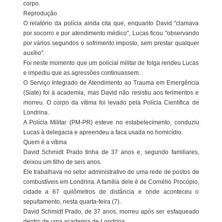
corpo.
Reprodução
O relatório da polícia ainda cita que, enquanto David "clamava
por socorro e por atendimento médico", Lucas ficou "observando
por vários segundos o sofrimento imposto, sem prestar qualquer
auxílio".
Foi neste momento que um policial militar de folga rendeu Lucas
e impediu que as agressões continuassem.
O Serviço Integrado de Atendimento ao Trauma em Emergência
(Siate) foi à academia, mas David não resistiu aos ferimentos e
morreu. O corpo da vítima foi levado pela Polícia Científica de
Londrina.
A Polícia Militar (PM-PR) esteve no estabelecimento, conduziu
Lucas à delegacia e apreendeu a faca usada no homicídio.
Quem é a vítima
David Schmidt Prado tinha de 37 anos e, segundo familiares,
deixou um filho de seis anos.
Ele trabalhava no setor administrativo de uma rede de postos de
combustíveis em Londrina. A família dele é de Cornélio Procópio,
cidade a 67 quilômetros de distância e onde aconteceu o
sepultamento, nesta quarta-feira (7).
David Schmidt Prado, de 37 anos, morreu após ser esfaqueado
dentro de uma academia de Londrina.