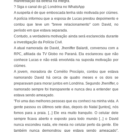
manifestação da defesa na íntegra.
? Siga o canal do g1 Londrina no WhatsApp
A suspeita é de que emboscada tenha sido motivada por ciúmes.
A polícia informou que a esposa de Lucas prestou depoimento e
contou que teve um "breve relacionamento" com David, no
período em que estava separada.
Contudo, a verdadeira motivação ainda será esclarecida durante
a investigação da Polícia Civil.
A atual namorada de David, Jheniffer Balardi, conversou com a
RPC, afiliada da TV Globo no Paraná. Ela esclareceu que não
conhece Lucas e não está envolvida na suposta motivação por
ciúmes.
A jovem, moradora de Cornélio Procópio, contou que estava
namorando David há cerca de quatro meses e os dois se
preparavam para morar juntos em Londrina. Segundo Jheniffer, o
namorado sempre foi transparente e nunca deu a entender que
estava sendo ameaçado.
"Foi uma das melhores pessoas que eu conheci na minha vida. A
gente passou os últimos sete dias, depois do Natal [juntos], nós
fomos para a praia. [...] Ele era muito tranquilo. O celular dele
sempre ficava aberto e exposto para todo mundo [...] o David
nunca escondeu nada, ele mexia no celular perto da gente. Ele
também nunca demonstrou que estava sendo ameaçado",