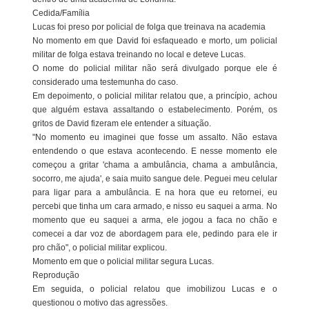
Cedida/Família
Lucas foi preso por policial de folga que treinava na academia
No momento em que David foi esfaqueado e morto, um policial
militar de folga estava treinando no local e deteve Lucas.
O nome do policial militar não será divulgado porque ele é
considerado uma testemunha do caso.
Em depoimento, o policial militar relatou que, a princípio, achou
que alguém estava assaltando o estabelecimento. Porém, os
gritos de David fizeram ele entender a situação.
"No momento eu imaginei que fosse um assalto. Não estava
entendendo o que estava acontecendo. E nesse momento ele
começou a gritar 'chama a ambulância, chama a ambulância,
socorro, me ajuda', e saia muito sangue dele. Peguei meu celular
para ligar para a ambulância. E na hora que eu retornei, eu
percebi que tinha um cara armado, e nisso eu saquei a arma. No
momento que eu saquei a arma, ele jogou a faca no chão e
comecei a dar voz de abordagem para ele, pedindo para ele ir
pro chão", o policial militar explicou.
Momento em que o policial militar segura Lucas.
Reprodução
Em seguida, o policial relatou que imobilizou Lucas e o
questionou o motivo das agressões.