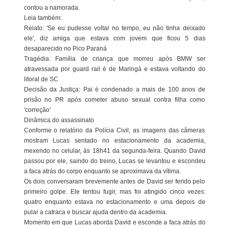
contou a namorada.
Leia também:
Relato: 'Se eu pudesse voltar no tempo, eu não tinha deixado
ele', diz amiga que estava com jovem que ficou 5 dias
desaparecido no Pico Paraná
Tragédia: Família de criança que morreu após BMW ser
atravessada por guard rail é de Maringá e estava voltando do
litoral de SC
Decisão da Justiça: Pai é condenado a mais de 100 anos de
prisão no PR após cometer abuso sexual contra filha como
'correção'
Dinâmica do assassinato
Conforme o relatório da Polícia Civil, as imagens das câmeras
mostram Lucas sentado no estacionamento da academia,
mexendo no celular, às 18h41 da segunda-feira. Quando David
passou por ele, saindo do treino, Lucas se levantou e escondeu
a faca atrás do corpo enquanto se aproximava da vítima.
Os dois conversaram brevemente antes de David ser ferido pelo
primeiro golpe. Ele tentou fugir, mas foi atingido cinco vezes:
quatro enquanto estava no estacionamento e uma depois de
pular a catraca e buscar ajuda dentro da academia.
Momento em que Lucas aborda David e esconde a faca atrás do