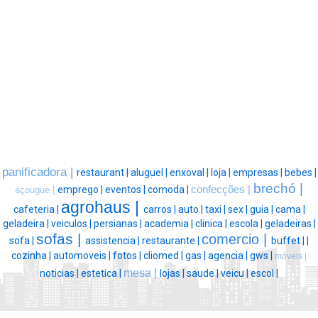
panificadora |
restaurant |
aluguel |
enxoval |
loja |
empresas |
bebes |
brechó |
emprego |
eventos |
comoda |
confecções |
açougue |
agrohaus |
cafeteria |
carros |
auto |
taxi |
sex |
guia |
cama |
geladeira |
veiculos |
persianas |
academia |
clinica |
escola |
geladeiras |
sofas |
comercio |
sofa |
assistencia |
restaurante |
buffet |
|
cozinha |
automoveis |
fotos |
cliomed |
gas |
agencia |
gws |
móveis |
mesa |
noticias |
estetica |
lojas |
saude |
veicu |
escol |