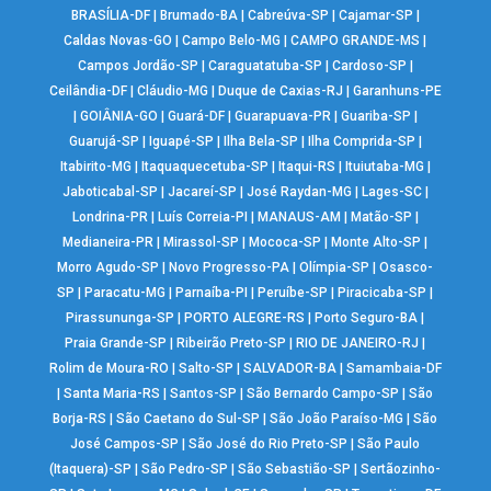
BRASÍLIA-DF
|
Brumado-BA
|
Cabreúva-SP
|
Cajamar-SP
|
Caldas Novas-GO
|
Campo Belo-MG
|
CAMPO GRANDE-MS
|
Campos Jordão-SP
|
Caraguatatuba-SP
|
Cardoso-SP
|
Ceilândia-DF
|
Cláudio-MG
|
Duque de Caxias-RJ
|
Garanhuns-PE
|
GOIÂNIA-GO
|
Guará-DF
|
Guarapuava-PR
|
Guariba-SP
|
Guarujá-SP
|
Iguapé-SP
|
Ilha Bela-SP
|
Ilha Comprida-SP
|
Itabirito-MG
|
Itaquaquecetuba-SP
|
Itaqui-RS
|
Ituiutaba-MG
|
Jaboticabal-SP
|
Jacareí-SP
|
José Raydan-MG
|
Lages-SC
|
Londrina-PR
|
Luís Correia-PI
|
MANAUS-AM
|
Matão-SP
|
Medianeira-PR
|
Mirassol-SP
|
Mococa-SP
|
Monte Alto-SP
|
Morro Agudo-SP
|
Novo Progresso-PA
|
Olímpia-SP
|
Osasco-
SP
|
Paracatu-MG
|
Parnaíba-PI
|
Peruíbe-SP
|
Piracicaba-SP
|
Pirassununga-SP
|
PORTO ALEGRE-RS
|
Porto Seguro-BA
|
Praia Grande-SP
|
Ribeirão Preto-SP
|
RIO DE JANEIRO-RJ
|
Rolim de Moura-RO
|
Salto-SP
|
SALVADOR-BA
|
Samambaia-DF
|
Santa Maria-RS
|
Santos-SP
|
São Bernardo Campo-SP
|
São
Borja-RS
|
São Caetano do Sul-SP
|
São João Paraíso-MG
|
São
José Campos-SP
|
São José do Rio Preto-SP
|
São Paulo
(Itaquera)-SP
|
São Pedro-SP
|
São Sebastião-SP
|
Sertãozinho-