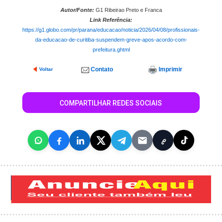
Autor/Fonte:
G1 Ribeirao Preto e Franca
Link Referência:
https://g1.globo.com/pr/parana/educacao/noticia/2026/04/08/profissionais-
da-educacao-de-curitiba-suspendem-greve-apos-acordo-com-
prefeitura.ghtml
Contato
Imprimir
Voltar
COMPARTILHAR REDES SOCIAIS