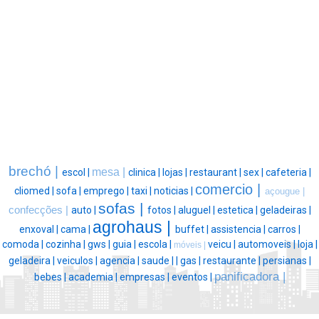
brechó |
mesa |
escol |
clinica |
lojas |
restaurant |
sex |
cafeteria |
comercio |
cliomed |
sofa |
emprego |
taxi |
noticias |
açougue |
sofas |
confecções |
auto |
fotos |
aluguel |
estetica |
geladeiras |
agrohaus |
enxoval |
cama |
buffet |
assistencia |
carros |
comoda |
cozinha |
gws |
guia |
escola |
veicu |
automoveis |
loja |
móveis |
geladeira |
veiculos |
agencia |
saude |
|
gas |
restaurante |
persianas |
panificadora |
bebes |
academia |
empresas |
eventos |