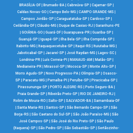
BRASÍLIA-DF
|
Brumado-BA
|
Cabreúva-SP
|
Cajamar-SP
|
Caldas Novas-GO
|
Campo Belo-MG
|
CAMPO GRANDE-MS
|
Campos Jordão-SP
|
Caraguatatuba-SP
|
Cardoso-SP
|
Ceilândia-DF
|
Cláudio-MG
|
Duque de Caxias-RJ
|
Garanhuns-PE
|
GOIÂNIA-GO
|
Guará-DF
|
Guarapuava-PR
|
Guariba-SP
|
Guarujá-SP
|
Iguapé-SP
|
Ilha Bela-SP
|
Ilha Comprida-SP
|
Itabirito-MG
|
Itaquaquecetuba-SP
|
Itaqui-RS
|
Ituiutaba-MG
|
Jaboticabal-SP
|
Jacareí-SP
|
José Raydan-MG
|
Lages-SC
|
Londrina-PR
|
Luís Correia-PI
|
MANAUS-AM
|
Matão-SP
|
Medianeira-PR
|
Mirassol-SP
|
Mococa-SP
|
Monte Alto-SP
|
Morro Agudo-SP
|
Novo Progresso-PA
|
Olímpia-SP
|
Osasco-
SP
|
Paracatu-MG
|
Parnaíba-PI
|
Peruíbe-SP
|
Piracicaba-SP
|
Pirassununga-SP
|
PORTO ALEGRE-RS
|
Porto Seguro-BA
|
Praia Grande-SP
|
Ribeirão Preto-SP
|
RIO DE JANEIRO-RJ
|
Rolim de Moura-RO
|
Salto-SP
|
SALVADOR-BA
|
Samambaia-DF
|
Santa Maria-RS
|
Santos-SP
|
São Bernardo Campo-SP
|
São
Borja-RS
|
São Caetano do Sul-SP
|
São João Paraíso-MG
|
São
José Campos-SP
|
São José do Rio Preto-SP
|
São Paulo
(Itaquera)-SP
|
São Pedro-SP
|
São Sebastião-SP
|
Sertãozinho-