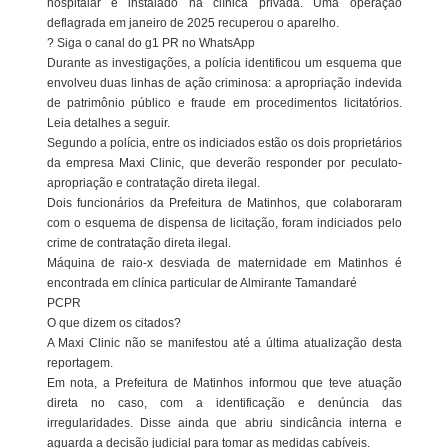
hospitalar e instalado na clínica privada. Uma operação
deflagrada em janeiro de 2025 recuperou o aparelho.
? Siga o canal do g1 PR no WhatsApp
Durante as investigações, a polícia identificou um esquema que
envolveu duas linhas de ação criminosa: a apropriação indevida
de patrimônio público e fraude em procedimentos licitatórios.
Leia detalhes a seguir.
Segundo a polícia, entre os indiciados estão os dois proprietários
da empresa Maxi Clinic, que deverão responder por peculato-
apropriação e contratação direta ilegal.
Dois funcionários da Prefeitura de Matinhos, que colaboraram
com o esquema de dispensa de licitação, foram indiciados pelo
crime de contratação direta ilegal.
Máquina de raio-x desviada de maternidade em Matinhos é
encontrada em clínica particular de Almirante Tamandaré
PCPR
O que dizem os citados?
A Maxi Clinic não se manifestou até a última atualização desta
reportagem.
Em nota, a Prefeitura de Matinhos informou que teve atuação
direta no caso, com a identificação e denúncia das
irregularidades. Disse ainda que abriu sindicância interna e
aguarda a decisão judicial para tomar as medidas cabíveis.