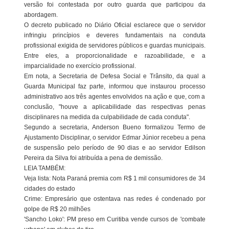
versão foi contestada por outro guarda que participou da
abordagem.
O decreto publicado no Diário Oficial esclarece que o servidor
infringiu princípios e deveres fundamentais na conduta
profissional exigida de servidores públicos e guardas municipais.
Entre eles, a proporcionalidade e razoabilidade, e a
imparcialidade no exercício profissional.
Em nota, a Secretaria de Defesa Social e Trânsito, da qual a
Guarda Municipal faz parte, informou que instaurou processo
administrativo aos três agentes envolvidos na ação e que, com a
conclusão, "houve a aplicabilidade das respectivas penas
disciplinares na medida da culpabilidade de cada conduta".
Segundo a secretaria, Anderson Bueno formalizou Termo de
Ajustamento Disciplinar, o servidor Edmar Júnior recebeu a pena
de suspensão pelo período de 90 dias e ao servidor Edilson
Pereira da Silva foi atribuída a pena de demissão.
LEIA TAMBÉM:
Veja lista: Nota Paraná premia com R$ 1 mil consumidores de 34
cidades do estado
Crime: Empresário que ostentava nas redes é condenado por
golpe de R$ 20 milhões
'Sancho Loko': PM preso em Curitiba vende cursos de 'combate