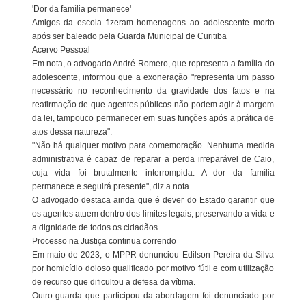
'Dor da família permanece'
Amigos da escola fizeram homenagens ao adolescente morto
após ser baleado pela Guarda Municipal de Curitiba
Acervo Pessoal
Em nota, o advogado André Romero, que representa a família do
adolescente, informou que a exoneração "representa um passo
necessário no reconhecimento da gravidade dos fatos e na
reafirmação de que agentes públicos não podem agir à margem
da lei, tampouco permanecer em suas funções após a prática de
atos dessa natureza".
"Não há qualquer motivo para comemoração. Nenhuma medida
administrativa é capaz de reparar a perda irreparável de Caio,
cuja vida foi brutalmente interrompida. A dor da família
permanece e seguirá presente", diz a nota.
O advogado destaca ainda que é dever do Estado garantir que
os agentes atuem dentro dos limites legais, preservando a vida e
a dignidade de todos os cidadãos.
Processo na Justiça continua correndo
Em maio de 2023, o MPPR denunciou Edilson Pereira da Silva
por homicídio doloso qualificado por motivo fútil e com utilização
de recurso que dificultou a defesa da vítima.
Outro guarda que participou da abordagem foi denunciado por