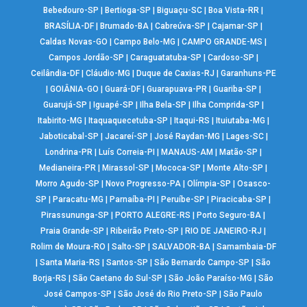
Bebedouro-SP
|
Bertioga-SP
|
Biguaçu-SC
|
Boa Vista-RR
|
BRASÍLIA-DF
|
Brumado-BA
|
Cabreúva-SP
|
Cajamar-SP
|
Caldas Novas-GO
|
Campo Belo-MG
|
CAMPO GRANDE-MS
|
Campos Jordão-SP
|
Caraguatatuba-SP
|
Cardoso-SP
|
Ceilândia-DF
|
Cláudio-MG
|
Duque de Caxias-RJ
|
Garanhuns-PE
|
GOIÂNIA-GO
|
Guará-DF
|
Guarapuava-PR
|
Guariba-SP
|
Guarujá-SP
|
Iguapé-SP
|
Ilha Bela-SP
|
Ilha Comprida-SP
|
Itabirito-MG
|
Itaquaquecetuba-SP
|
Itaqui-RS
|
Ituiutaba-MG
|
Jaboticabal-SP
|
Jacareí-SP
|
José Raydan-MG
|
Lages-SC
|
Londrina-PR
|
Luís Correia-PI
|
MANAUS-AM
|
Matão-SP
|
Medianeira-PR
|
Mirassol-SP
|
Mococa-SP
|
Monte Alto-SP
|
Morro Agudo-SP
|
Novo Progresso-PA
|
Olímpia-SP
|
Osasco-
SP
|
Paracatu-MG
|
Parnaíba-PI
|
Peruíbe-SP
|
Piracicaba-SP
|
Pirassununga-SP
|
PORTO ALEGRE-RS
|
Porto Seguro-BA
|
Praia Grande-SP
|
Ribeirão Preto-SP
|
RIO DE JANEIRO-RJ
|
Rolim de Moura-RO
|
Salto-SP
|
SALVADOR-BA
|
Samambaia-DF
|
Santa Maria-RS
|
Santos-SP
|
São Bernardo Campo-SP
|
São
Borja-RS
|
São Caetano do Sul-SP
|
São João Paraíso-MG
|
São
José Campos-SP
|
São José do Rio Preto-SP
|
São Paulo