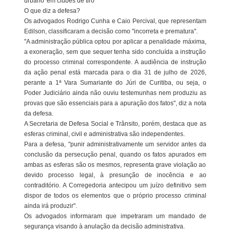
urbano' em clubes de tiro
O que diz a defesa?
Os advogados Rodrigo Cunha e Caio Percival, que representam
Edilson, classificaram a decisão como "incorreta e prematura".
"A administração pública optou por aplicar a penalidade máxima,
a exoneração, sem que sequer tenha sido concluída a instrução
do processo criminal correspondente. A audiência de instrução
da ação penal está marcada para o dia 31 de julho de 2026,
perante a 1ª Vara Sumariante do Júri de Curitiba, ou seja, o
Poder Judiciário ainda não ouviu testemunhas nem produziu as
provas que são essenciais para a apuração dos fatos", diz a nota
da defesa.
A Secretaria de Defesa Social e Trânsito, porém, destaca que as
esferas criminal, civil e administrativa são independentes.
Para a defesa, "punir administrativamente um servidor antes da
conclusão da persecução penal, quando os fatos apurados em
ambas as esferas são os mesmos, representa grave violação ao
devido processo legal, à presunção de inocência e ao
contraditório. A Corregedoria antecipou um juízo definitivo sem
dispor de todos os elementos que o próprio processo criminal
ainda irá produzir".
Os advogados informaram que impetraram um mandado de
segurança visando à anulação da decisão administrativa.