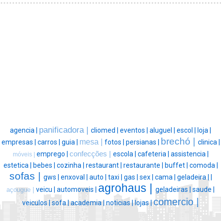
panificadora |
agencia |
cliomed |
eventos |
aluguel |
escol |
loja |
brechó |
mesa |
empresas |
carros |
guia |
fotos |
persianas |
clinica |
emprego |
confecções |
escola |
cafeteria |
assistencia |
móveis |
estetica |
bebes |
cozinha |
restaurant |
restaurante |
buffet |
comoda |
sofas |
gws |
enxoval |
auto |
taxi |
gas |
sex |
cama |
geladeira |
|
agrohaus |
veicu |
automoveis |
geladeiras |
saude |
açougue |
comercio |
veiculos |
sofa |
academia |
noticias |
lojas |