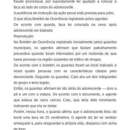
fraude processual, por supostamente ter ajudado a colocar a
faca ao lado do corpo do adolescente.
A audiência de instrução da ação penal está prevista para julho.
O que dizia Boletim de Ocorrência registrado pelos agentes
De acordo com guarda, faca foi colocada na cena após
adolescente ser baleado
Reprodução
No Boletim de Ocorrência registrado inicialmente pelos guardas
municipais, os agentes afirmam que faziam patrulhamento
preventivo quando foram informados por um motorista de que
havia pessoas na região suspeitas de tráfico de drogas.
De acordo com o boletim, os guardas foram ao local indicado e
viram quatro pessoas com as características citadas pelo
denunciante. Segundo os guardas, Caio era um dos integrantes
do grupo e teria fugido.
Então, os guardas afirmam ter ido atrás do adolescente — dois a
pé e um com a viatura. De acordo com o documento, o agente
que estava de carro cercou Caio, que teria feito movimento
indicando que iria se deitar.
Porém, nessa hora, o guarda afirma que o adolescente tirou do
boné uma faca de 25 centímetros. O agente diz ter se sentido
ameaçado e, para resguardar a própria vida, disparou com arma
de fogo.