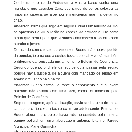
Conforme o relato de Anderson, a viatura bateu contra uma
mureta, o que assustou Caio, que parou de correr, colocou as
mãos na cabeça, se ajoelhou e mencionou que iria deitar no
chão.
Anderson afirma que, logo em seguida, ouviu um barulho de tiro,
se aproximou e viu a lesão na cabeça do estudante. Ele conta
ainda que pediu para que vizinhos chamassem o socorro para
atender o jovem.
De acordo com o relato de Anderson Bueno, não houve pedido
da população para que a equipe fosse ao local. A versão também
é diferente da registrada inicialmente no Boletim de Ocorrência.
Segundo Bueno, o chefe da equipe quis passar pela região
porque havia suspeita de alguém com mandado de prisão em
aberto circulando pelo bairro.
Anderson Bueno afirmou durante o depoimento que o jovem
baleado não estava com uma faca, como foi indicado pelo
Boletim de Ocorrência.
Segundo o agente, após a situação, ouviu um barulho de metal
caindo no chão e viu a faca próxima ao adolescente. Entretanto,
Bueno alega que o objeto havia sido apreendido pela mesma
equipe policial em uma abordagem anterior, feita no Parque
Municipal Mané Garrincha.