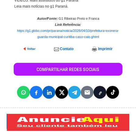
VÍDEOS: Mais assistidos do g1 Paraná
Leia mais notícias no g1 Paraná.
Autor/Fonte:
G1 Ribeirao Preto e Franca
Link Referência:
https://g1.globo.com/pr/parana/noticia/2026/04/10/prefeitura-exonera-
guarda-municipal-curitiba-caso-caio.ghtml
Contato
Imprimir
Voltar
COMPARTILHAR REDES SOCIAIS