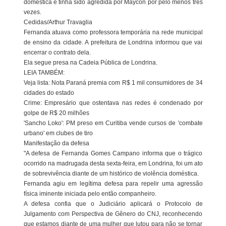
doméstica e tinha sido agredida por Maycon por pelo menos três
vezes.
Cedidas/Arthur Travaglia
Fernanda atuava como professora temporária na rede municipal
de ensino da cidade. A prefeitura de Londrina informou que vai
encerrar o contrato dela.
Ela segue presa na Cadeia Pública de Londrina.
LEIA TAMBÉM:
Veja lista: Nota Paraná premia com R$ 1 mil consumidores de 34
cidades do estado
Crime: Empresário que ostentava nas redes é condenado por
golpe de R$ 20 milhões
'Sancho Loko': PM preso em Curitiba vende cursos de 'combate
urbano' em clubes de tiro
Manifestação da defesa
"A defesa de Fernanda Gomes Campano informa que o trágico
ocorrido na madrugada desta sexta-feira, em Londrina, foi um ato
de sobrevivência diante de um histórico de violência doméstica.
Fernanda agiu em legítima defesa para repelir uma agressão
física iminente iniciada pelo então companheiro.
A defesa confia que o Judiciário aplicará o Protocolo de
Julgamento com Perspectiva de Gênero do CNJ, reconhecendo
que estamos diante de uma mulher que lutou para não se tornar