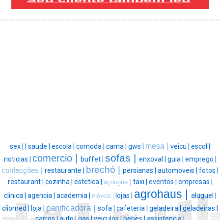
mesa |
sex |
|
saude |
escola |
comoda |
cama |
gws |
veicu |
escol |
sofas |
comercio |
noticias |
buffet |
enxoval |
guia |
emprego |
brechó |
confecções |
restaurante |
persianas |
automoveis |
fotos |
restaurant |
cozinha |
estetica |
taxi |
eventos |
empresas |
açougue |
agrohaus |
clinica |
agencia |
academia |
lojas |
aluguel |
móveis |
panificadora |
cliomed |
loja |
sofa |
cafeteria |
geladeira |
geladeiras |
carros |
auto |
gas |
veiculos |
bebes |
assistencia |