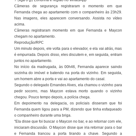
? Siga o g1 Londrina e região no WhatsApp
Câmeras de segurança registraram o momento em que
Fernanda chega ao apartamento com o companheiro às 23h29.
Nas imagens, eles aparecem conversando. Assista no vídeo
acima.
Câmeras registraram momento em que Fernanda e Maycon
chegam no apartamento.
Reprodução/RPC
Um minuto depois, ele volta para o elevador, e ela vai atrás, mas
é empurrada. Depois disso, eles discutem e, em seguida, entram
juntos no apartamento.
No início da madrugada, às 00h46, Fernanda aparece saindo
sozinha do imóvel e batendo na porta do vizinho. Em seguida,
um homem abre a porta e vai ao apartamento do casal.
Segundo o delegado Ernandes Alves, ela chamou o vizinho para
pedir socorro, mas Maycon estava morto quando o vizinho
chegou. Pouco tempo depois, a polícia chega.
Em depoimento na delegacia, os policiais disseram que foi
Fernanda quem ligou para a PM, dizendo que tinha esfaqueado
o companheiro durante uma briga.
"Ela disse que foi buscar o Maycon no bar, e ao retornar com ele,
iniciaram discussão. O Maycon disse que iria retornar para o bar
e Fernanda trancou a porta tirando a chave. Segundo a