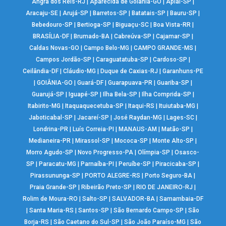
Angra dos Reis-RJ
|
Aparecida de Goiânia-GO
|
Apiaí-SP
|
Aracaju-SE
|
Arujá-SP
|
Barretos-SP
|
Batatais-SP
|
Bauru-SP
|
Bebedouro-SP
|
Bertioga-SP
|
Biguaçu-SC
|
Boa Vista-RR
|
BRASÍLIA-DF
|
Brumado-BA
|
Cabreúva-SP
|
Cajamar-SP
|
Caldas Novas-GO
|
Campo Belo-MG
|
CAMPO GRANDE-MS
|
Campos Jordão-SP
|
Caraguatatuba-SP
|
Cardoso-SP
|
Ceilândia-DF
|
Cláudio-MG
|
Duque de Caxias-RJ
|
Garanhuns-PE
|
GOIÂNIA-GO
|
Guará-DF
|
Guarapuava-PR
|
Guariba-SP
|
Guarujá-SP
|
Iguapé-SP
|
Ilha Bela-SP
|
Ilha Comprida-SP
|
Itabirito-MG
|
Itaquaquecetuba-SP
|
Itaqui-RS
|
Ituiutaba-MG
|
Jaboticabal-SP
|
Jacareí-SP
|
José Raydan-MG
|
Lages-SC
|
Londrina-PR
|
Luís Correia-PI
|
MANAUS-AM
|
Matão-SP
|
Medianeira-PR
|
Mirassol-SP
|
Mococa-SP
|
Monte Alto-SP
|
Morro Agudo-SP
|
Novo Progresso-PA
|
Olímpia-SP
|
Osasco-
SP
|
Paracatu-MG
|
Parnaíba-PI
|
Peruíbe-SP
|
Piracicaba-SP
|
Pirassununga-SP
|
PORTO ALEGRE-RS
|
Porto Seguro-BA
|
Praia Grande-SP
|
Ribeirão Preto-SP
|
RIO DE JANEIRO-RJ
|
Rolim de Moura-RO
|
Salto-SP
|
SALVADOR-BA
|
Samambaia-DF
|
Santa Maria-RS
|
Santos-SP
|
São Bernardo Campo-SP
|
São
Borja-RS
|
São Caetano do Sul-SP
|
São João Paraíso-MG
|
São