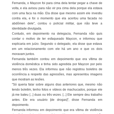
Fernanda, o Maycon foi para cima dela tentar pegar a chave de
volta, e ela avisou para não vir pra cima dela porque ela estava
com uma faca na mão. Ela disse que mesmo assim ele investiu
contra ela, e foi o momento que ela acertou uma facada no
abdômen dele", contou o policial militar, que não teve a
identidade divulgada.
Contudo, em depoimento na delegacia, Fernanda não quis
contar o motivo de ter esfaqueado Maycon, e informou que
explicaria em juízo. Segundo o delegado, ela disse que estava
em um relacionamento com ele há um ano e que os dois
moravam juntos.
Fernanda também contou em depoimento que era vítima de
violência doméstica e tinha sido agredida por Maycon por pelo
menos três vezes. Ela informou que não registrou boletins de
ocorrência a respeito das agressões, mas apresentou imagens
que mostram as lesões.
"Só queria falar sobre alguns dias anteriores que, mesmo não
tendo boletim, tenho fotos e vídeos de machucados, porque ele
já me bateu [...] duas ou três vezes. [...] Ele sempre deu trabalho
antes. Ele era usuário [de drogas]", disse Fernanda em
depoimento.
Fernanda informou em depoimento que era vítima de violência