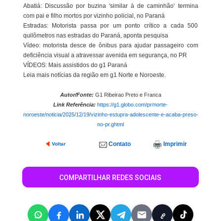
Abatiá: Discussão por buzina 'similar à de caminhão' termina
com pai e filho mortos por vizinho policial, no Paraná
Estradas: Motorista passa por um ponto crítico a cada 500
quilômetros nas estradas do Paraná, aponta pesquisa
Vídeo: motorista desce de ônibus para ajudar passageiro com
deficiência visual a atravessar avenida em segurança, no PR
VÍDEOS: Mais assistidos do g1 Paraná
Leia mais notícias da região em g1 Norte e Noroeste.
Autor/Fonte:
G1 Ribeirao Preto e Franca
Link Referência:
https://g1.globo.com/pr/norte-
noroeste/noticia/2025/12/19/vizinho-estupra-adolescente-e-acaba-preso-
no-pr.ghtml
Contato
Imprimir
Voltar
COMPARTILHAR REDES SOCIAIS