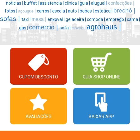
noticias |
buffet |
assistencia |
clinica |
guia |
aluguel |
confecções |
brechó |
fotos |
carros |
escola |
auto |
bebes |
estetica |
açougue |
sofas |
mesa |
taxi |
enxoval |
geladeira |
comoda |
emprego |
cama |
agrohaus |
comercio |
gas |
sofa |
móveis |
CUPOM DESCONTO
GUIA SHOP ONLINE
AVALIAÇÕES
BAIXAR APP