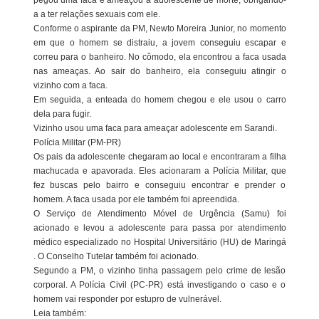
pegou uma faca e ameaçou a adolescente de morte, obrigando-
a a ter relações sexuais com ele.
Conforme o aspirante da PM, Newto Moreira Junior, no momento
em que o homem se distraiu, a jovem conseguiu escapar e
correu para o banheiro. No cômodo, ela encontrou a faca usada
nas ameaças. Ao sair do banheiro, ela conseguiu atingir o
vizinho com a faca.
Em seguida, a enteada do homem chegou e ele usou o carro
dela para fugir.
Vizinho usou uma faca para ameaçar adolescente em Sarandi.
Polícia Militar (PM-PR)
Os pais da adolescente chegaram ao local e encontraram a filha
machucada e apavorada. Eles acionaram a Polícia Militar, que
fez buscas pelo bairro e conseguiu encontrar e prender o
homem. A faca usada por ele também foi apreendida.
O Serviço de Atendimento Móvel de Urgência (Samu) foi
acionado e levou a adolescente para passa por atendimento
médico especializado no Hospital Universitário (HU) de Maringá
. O Conselho Tutelar também foi acionado.
Segundo a PM, o vizinho tinha passagem pelo crime de lesão
corporal. A Polícia Civil (PC-PR) está investigando o caso e o
homem vai responder por estupro de vulnerável.
Leia também: