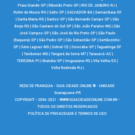
Praia Grande-SP
|
Ribeirão Preto-SP
|
RIO DE JANEIRO-RJ
|
Rolim de Moura-RO
|
Salto-SP
|
SALVADOR-BA
|
Samambaia-DF
|
Santa Maria-RS
|
Santos-SP
|
São Bernardo Campo-SP
|
São
Borja-RS
|
São Caetano do Sul-SP
|
São João Paraíso-MG
|
São
José Campos-SP
|
São José do Rio Preto-SP
|
São Paulo
(Itaquera)-SP
|
São Pedro-SP
|
São Sebastião-SP
|
Sertãozinho-
SP
|
Sete Lagoas-MG
|
Sobral-CE
|
Sorocaba-SP
|
Taguatinga-DF
|
Taiobeiras-MG
|
Tangará da Serra-MT
|
Tarauacá-AC
|
TERESINA-PI
|
Ubatuba-SP
|
Uruguaiana-RS
|
Vila Velha-ES
|
Volta Redonda-RJ
|
REDE DE FRANQUIA - GUIA CIDADE ONLINE ® - UNIDADE:
Guarapuava-PR
COPYRIGHT • 2006-2021 -
WWW.GUIACIDADEONLINE.COM.BR
-
TODOS OS DIREITOS RESERVADOS
POLÍTICA DE PRIVACIDADE E TERMOS DE USO