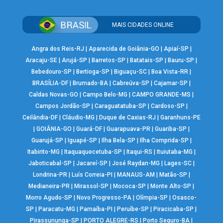
MAIS CIDADES ONLINE
Angra dos Reis-RJ
|
Aparecida de Goiânia-GO
|
Apiaí-SP
|
Aracaju-SE
|
Arujá-SP
|
Barretos-SP
|
Batatais-SP
|
Bauru-SP
|
Bebedouro-SP
|
Bertioga-SP
|
Biguaçu-SC
|
Boa Vista-RR
|
BRASÍLIA-DF
|
Brumado-BA
|
Cabreúva-SP
|
Cajamar-SP
|
Caldas Novas-GO
|
Campo Belo-MG
|
CAMPO GRANDE-MS
|
Campos Jordão-SP
|
Caraguatatuba-SP
|
Cardoso-SP
|
Ceilândia-DF
|
Cláudio-MG
|
Duque de Caxias-RJ
|
Garanhuns-PE
|
GOIÂNIA-GO
|
Guará-DF
|
Guarapuava-PR
|
Guariba-SP
|
Guarujá-SP
|
Iguapé-SP
|
Ilha Bela-SP
|
Ilha Comprida-SP
|
Itabirito-MG
|
Itaquaquecetuba-SP
|
Itaqui-RS
|
Ituiutaba-MG
|
Jaboticabal-SP
|
Jacareí-SP
|
José Raydan-MG
|
Lages-SC
|
Londrina-PR
|
Luís Correia-PI
|
MANAUS-AM
|
Matão-SP
|
Medianeira-PR
|
Mirassol-SP
|
Mococa-SP
|
Monte Alto-SP
|
Morro Agudo-SP
|
Novo Progresso-PA
|
Olímpia-SP
|
Osasco-
SP
|
Paracatu-MG
|
Parnaíba-PI
|
Peruíbe-SP
|
Piracicaba-SP
|
Pirassununga-SP
|
PORTO ALEGRE-RS
|
Porto Seguro-BA
|