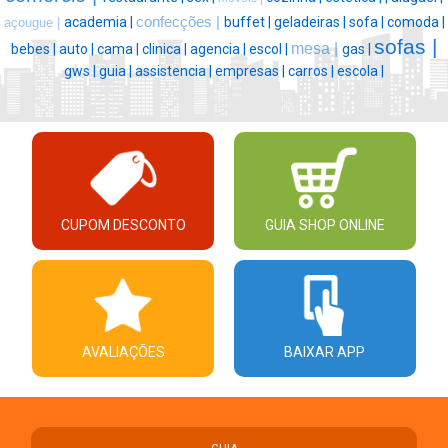
academia |
confecções |
buffet |
geladeiras |
sofa |
comoda |
açougue |
sofas |
mesa |
bebes |
auto |
cama |
clinica |
agencia |
escol |
gas |
gws |
guia |
assistencia |
empresas |
carros |
escola |
CUPOM DESCONTO
GUIA SHOP ONLINE
AVALIAÇÕES
BAIXAR APP