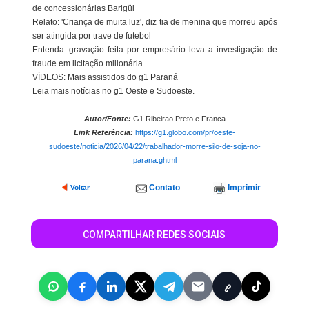
de concessionárias Barigüi
Relato: 'Criança de muita luz', diz tia de menina que morreu após
ser atingida por trave de futebol
Entenda: gravação feita por empresário leva a investigação de
fraude em licitação milionária
VÍDEOS: Mais assistidos do g1 Paraná
Leia mais notícias no g1 Oeste e Sudoeste.
Autor/Fonte:
G1 Ribeirao Preto e Franca
Link Referência:
https://g1.globo.com/pr/oeste-
sudoeste/noticia/2026/04/22/trabalhador-morre-silo-de-soja-no-
parana.ghtml
Contato
Imprimir
Voltar
COMPARTILHAR REDES SOCIAIS