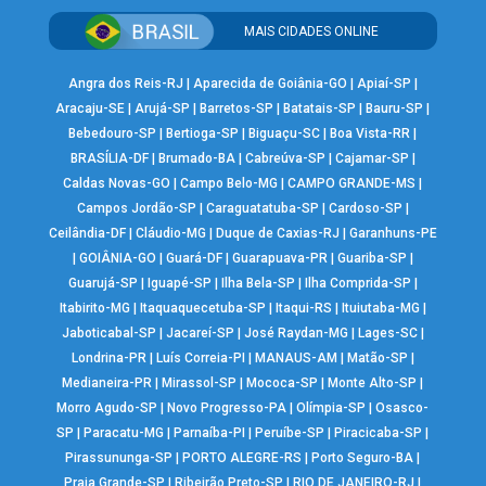
MAIS CIDADES ONLINE
Angra dos Reis-RJ
|
Aparecida de Goiânia-GO
|
Apiaí-SP
|
Aracaju-SE
|
Arujá-SP
|
Barretos-SP
|
Batatais-SP
|
Bauru-SP
|
Bebedouro-SP
|
Bertioga-SP
|
Biguaçu-SC
|
Boa Vista-RR
|
BRASÍLIA-DF
|
Brumado-BA
|
Cabreúva-SP
|
Cajamar-SP
|
Caldas Novas-GO
|
Campo Belo-MG
|
CAMPO GRANDE-MS
|
Campos Jordão-SP
|
Caraguatatuba-SP
|
Cardoso-SP
|
Ceilândia-DF
|
Cláudio-MG
|
Duque de Caxias-RJ
|
Garanhuns-PE
|
GOIÂNIA-GO
|
Guará-DF
|
Guarapuava-PR
|
Guariba-SP
|
Guarujá-SP
|
Iguapé-SP
|
Ilha Bela-SP
|
Ilha Comprida-SP
|
Itabirito-MG
|
Itaquaquecetuba-SP
|
Itaqui-RS
|
Ituiutaba-MG
|
Jaboticabal-SP
|
Jacareí-SP
|
José Raydan-MG
|
Lages-SC
|
Londrina-PR
|
Luís Correia-PI
|
MANAUS-AM
|
Matão-SP
|
Medianeira-PR
|
Mirassol-SP
|
Mococa-SP
|
Monte Alto-SP
|
Morro Agudo-SP
|
Novo Progresso-PA
|
Olímpia-SP
|
Osasco-
SP
|
Paracatu-MG
|
Parnaíba-PI
|
Peruíbe-SP
|
Piracicaba-SP
|
Pirassununga-SP
|
PORTO ALEGRE-RS
|
Porto Seguro-BA
|
Praia Grande-SP
|
Ribeirão Preto-SP
|
RIO DE JANEIRO-RJ
|