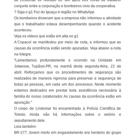
de Lindomar foi retirado do silo após três horas de trabalho
conjunto entre a corporação e bombeiros civis da cooperativa.
? Siga o g1 Foz do Iguaçu e região no WhatsApp
Os bombeiros disseram que a empresa não informou a atividade
que o trabalhador estava desempenhando quando o acidente
aconteceu.
Veja os vídeos que estão em alta no g1
A Copacol se manifestou por meio de nota, e informou que as
causas da ocorrência estão sendo apuradas. Veja abaixo a nota
na íntegra.
"Lamentamos profundamente o ocorrido na Unidade em
Jotaesse, Tupãssi-PR, na manhã desta segunda-feira, 22 de
abril. Reforçamos que os procedimentos de segurança são
realizados de maneira rigorosa para preservar a segurança de
todas as pessoas, em cada um dos processos. Neste momento
estamos dedicados em prestar toda assistência necessária à
família do nosso colaborador. As causas da ocorrência estão em
apuração."
O corpo de Lindomar foi encaminhado à Polícia Científica de
Toledo. Ainda não há informações sobre o velório e
sepultamento dele.
Leia também:
BR-277: Jovem morto em engavetamento era herdeiro do grupo