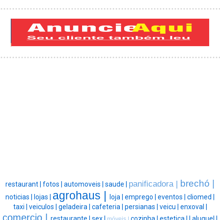
brechó |
panificadora |
restaurant |
fotos |
automoveis |
saude |
agrohaus |
noticias |
lojas |
loja |
emprego |
eventos |
cliomed |
taxi |
veiculos |
geladeira |
cafeteria |
persianas |
veicu |
enxoval |
comercio |
restaurante |
sex |
cozinha |
estetica |
|
aluguel |
móveis |