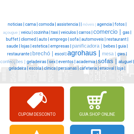
noticias |
cama |
comoda |
assistencia |
|
agencia |
fotos |
móveis |
comercio |
veicu |
cozinha |
taxi |
veiculos |
carros |
gas |
açougue |
buffet |
cliomed |
auto |
emprego |
sofa |
automoveis |
restaurant |
panificadora |
saude |
lojas |
estetica |
empresas |
bebes |
guia |
agrohaus |
brechó |
mesa |
restaurante |
escol |
gws |
sofas |
confecções |
geladeiras |
sex |
eventos |
academia |
aluguel |
geladeira |
escola |
clinica |
persianas |
cafeteria |
enxoval |
loja |
CUPOM DESCONTO
GUIA SHOP ONLINE