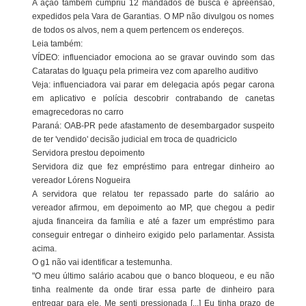
A ação também cumpriu 12 mandados de busca e apreensão,
expedidos pela Vara de Garantias. O MP não divulgou os nomes
de todos os alvos, nem a quem pertencem os endereços.
Leia também:
VÍDEO: influenciador emociona ao se gravar ouvindo som das
Cataratas do Iguaçu pela primeira vez com aparelho auditivo
Veja: influenciadora vai parar em delegacia após pegar carona
em aplicativo e polícia descobrir contrabando de canetas
emagrecedoras no carro
Paraná: OAB-PR pede afastamento de desembargador suspeito
de ter 'vendido' decisão judicial em troca de quadriciclo
Servidora prestou depoimento
Servidora diz que fez empréstimo para entregar dinheiro ao
vereador Lórens Nogueira
A servidora que relatou ter repassado parte do salário ao
vereador afirmou, em depoimento ao MP, que chegou a pedir
ajuda financeira da família e até a fazer um empréstimo para
conseguir entregar o dinheiro exigido pelo parlamentar. Assista
acima.
O g1 não vai identificar a testemunha.
"O meu último salário acabou que o banco bloqueou, e eu não
tinha realmente da onde tirar essa parte de dinheiro para
entregar para ele. Me senti pressionada [...] Eu tinha prazo de