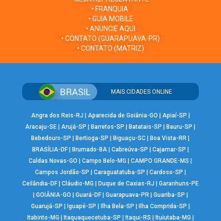
• FRANQUIA
• GUIA MOBILE
• ANUNCIE AQUI
• CONTATO (GUARAPUAVA-PR)
• CONTATO (MATRIZ)
MAIS CIDADES ONLINE
Angra dos Reis-RJ
|
Aparecida de Goiânia-GO
|
Apiaí-SP
|
Aracaju-SE
|
Arujá-SP
|
Barretos-SP
|
Batatais-SP
|
Bauru-SP
|
Bebedouro-SP
|
Bertioga-SP
|
Biguaçu-SC
|
Boa Vista-RR
|
BRASÍLIA-DF
|
Brumado-BA
|
Cabreúva-SP
|
Cajamar-SP
|
Caldas Novas-GO
|
Campo Belo-MG
|
CAMPO GRANDE-MS
|
Campos Jordão-SP
|
Caraguatatuba-SP
|
Cardoso-SP
|
Ceilândia-DF
|
Cláudio-MG
|
Duque de Caxias-RJ
|
Garanhuns-PE
|
GOIÂNIA-GO
|
Guará-DF
|
Guarapuava-PR
|
Guariba-SP
|
Guarujá-SP
|
Iguapé-SP
|
Ilha Bela-SP
|
Ilha Comprida-SP
|
Itabirito-MG
|
Itaquaquecetuba-SP
|
Itaqui-RS
|
Ituiutaba-MG
|