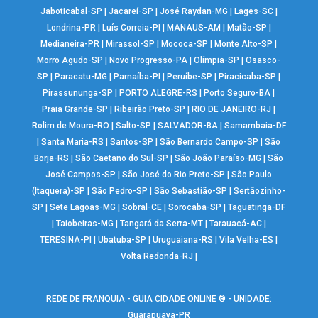
Jaboticabal-SP
|
Jacareí-SP
|
José Raydan-MG
|
Lages-SC
|
Londrina-PR
|
Luís Correia-PI
|
MANAUS-AM
|
Matão-SP
|
Medianeira-PR
|
Mirassol-SP
|
Mococa-SP
|
Monte Alto-SP
|
Morro Agudo-SP
|
Novo Progresso-PA
|
Olímpia-SP
|
Osasco-
SP
|
Paracatu-MG
|
Parnaíba-PI
|
Peruíbe-SP
|
Piracicaba-SP
|
Pirassununga-SP
|
PORTO ALEGRE-RS
|
Porto Seguro-BA
|
Praia Grande-SP
|
Ribeirão Preto-SP
|
RIO DE JANEIRO-RJ
|
Rolim de Moura-RO
|
Salto-SP
|
SALVADOR-BA
|
Samambaia-DF
|
Santa Maria-RS
|
Santos-SP
|
São Bernardo Campo-SP
|
São
Borja-RS
|
São Caetano do Sul-SP
|
São João Paraíso-MG
|
São
José Campos-SP
|
São José do Rio Preto-SP
|
São Paulo
(Itaquera)-SP
|
São Pedro-SP
|
São Sebastião-SP
|
Sertãozinho-
SP
|
Sete Lagoas-MG
|
Sobral-CE
|
Sorocaba-SP
|
Taguatinga-DF
|
Taiobeiras-MG
|
Tangará da Serra-MT
|
Tarauacá-AC
|
TERESINA-PI
|
Ubatuba-SP
|
Uruguaiana-RS
|
Vila Velha-ES
|
Volta Redonda-RJ
|
REDE DE FRANQUIA - GUIA CIDADE ONLINE ® - UNIDADE:
Guarapuava-PR