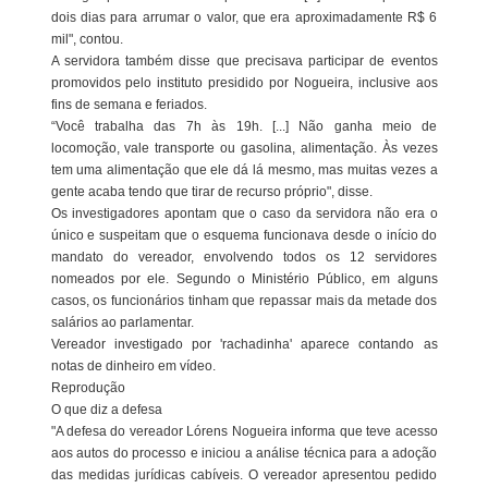
dois dias para arrumar o valor, que era aproximadamente R$ 6
mil", contou.
A servidora também disse que precisava participar de eventos
promovidos pelo instituto presidido por Nogueira, inclusive aos
fins de semana e feriados.
“Você trabalha das 7h às 19h. [...] Não ganha meio de
locomoção, vale transporte ou gasolina, alimentação. Às vezes
tem uma alimentação que ele dá lá mesmo, mas muitas vezes a
gente acaba tendo que tirar de recurso próprio", disse.
Os investigadores apontam que o caso da servidora não era o
único e suspeitam que o esquema funcionava desde o início do
mandato do vereador, envolvendo todos os 12 servidores
nomeados por ele. Segundo o Ministério Público, em alguns
casos, os funcionários tinham que repassar mais da metade dos
salários ao parlamentar.
Vereador investigado por 'rachadinha' aparece contando as
notas de dinheiro em vídeo.
Reprodução
O que diz a defesa
"A defesa do vereador Lórens Nogueira informa que teve acesso
aos autos do processo e iniciou a análise técnica para a adoção
das medidas jurídicas cabíveis. O vereador apresentou pedido