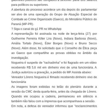
gabinetes públicos são obrigados a devolver parte dos salários
para políticos ou superiores.
A abertura do processo acontece um dia depois do parlamentar
ser alvo de uma operação do Grupo de Atuação Especial de
Combate ao Crime Organizado (Gaeco), do Ministério Público do
Paraná (MP-PR).
? Siga o canal do g1 PR no WhatsApp
A representação foi assinada na noite de terça-feira (27) por
Guilherme Ferreira Kilter Lira (Novo), Indiara Barbosa (Novo),
Amália Tortato (Novo), Éder Borges (Novo) e Bruno Secco
(Novo). Além disso, foi solicitado que o Conselho de Ética peça
ao Gaeco que compartilhe as provas obtidas no âmbito da
investigação.
Nogueira é suspeito de "rachadinha" e foi flagrado em um vídeo
recebendo R$ 5,6 mil em dinheiro vivo de uma funcionária. A
Justiça autorizou a gravação, a pedido do MP. Assista abaixo:
Vereador Lórens Nogueira é filmado recebendo dinheiro vivo de
funcionária
As imagens foram exibidas no telão do plenário durante a
sessão da CMC desta quarta-feira, antes da chegada de Lórens.
Quando ele ocupou a cadeira, permaneceu em silêncio e
também não falou com a imprensa que acompanhava a sessão.
Em nota, a defesa do vereador informou que "esclarecimentos