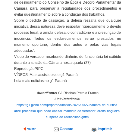
de desligamento do Conselho de Ética e Decoro Parlamentar da
Câmara, para preservar a regularidade dos procedimentos e
evitar questionamento sobre a condução dos trabalhos.
Sobre o pedido de cassação, a defesa ressalta que qualquer
iniciativa dessa natureza deve respeitar rigorosamente o devido
processo legal, a ampla defesa, o contraditório e a presunção de
inocência. Todos os esclarecimentos serão prestados no
momento oportuno, dentro dos autos e pelas vias legais
adequadas".
Vídeo do vereador recebendo dinheiro de funcionária foi exibido
durante a sessão da Câmara nesta quarta (27)
Reprodução/RPC
VÍDEOS: Mais assistidos do g1 Paraná
Leia mais notícias no g1 Paraná.
Autor/Fonte:
G1 Ribeirao Preto e Franca
Link Referência:
https://g1.globo.com/pr/parana/noticia/2026/05/27/camara-de-curitiba-
abre-processo-que-pode-cassar-mandato-de-vereador-lorens-nogueira-
suspeito-de-rachadinha.ghtml
Contato
Imprimir
Voltar