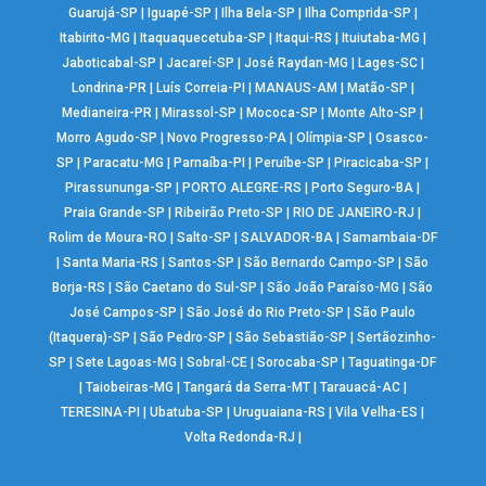
Guarujá-SP
|
Iguapé-SP
|
Ilha Bela-SP
|
Ilha Comprida-SP
|
Itabirito-MG
|
Itaquaquecetuba-SP
|
Itaqui-RS
|
Ituiutaba-MG
|
Jaboticabal-SP
|
Jacareí-SP
|
José Raydan-MG
|
Lages-SC
|
Londrina-PR
|
Luís Correia-PI
|
MANAUS-AM
|
Matão-SP
|
Medianeira-PR
|
Mirassol-SP
|
Mococa-SP
|
Monte Alto-SP
|
Morro Agudo-SP
|
Novo Progresso-PA
|
Olímpia-SP
|
Osasco-
SP
|
Paracatu-MG
|
Parnaíba-PI
|
Peruíbe-SP
|
Piracicaba-SP
|
Pirassununga-SP
|
PORTO ALEGRE-RS
|
Porto Seguro-BA
|
Praia Grande-SP
|
Ribeirão Preto-SP
|
RIO DE JANEIRO-RJ
|
Rolim de Moura-RO
|
Salto-SP
|
SALVADOR-BA
|
Samambaia-DF
|
Santa Maria-RS
|
Santos-SP
|
São Bernardo Campo-SP
|
São
Borja-RS
|
São Caetano do Sul-SP
|
São João Paraíso-MG
|
São
José Campos-SP
|
São José do Rio Preto-SP
|
São Paulo
(Itaquera)-SP
|
São Pedro-SP
|
São Sebastião-SP
|
Sertãozinho-
SP
|
Sete Lagoas-MG
|
Sobral-CE
|
Sorocaba-SP
|
Taguatinga-DF
|
Taiobeiras-MG
|
Tangará da Serra-MT
|
Tarauacá-AC
|
TERESINA-PI
|
Ubatuba-SP
|
Uruguaiana-RS
|
Vila Velha-ES
|
Volta Redonda-RJ
|