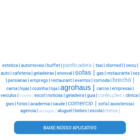
panificadora |
estetica |
automoveis |
buffet |
taxi |
cliomed |
|
veicu |
sofas |
auto |
cafeteria |
geladeiras |
enxoval |
gas |
restaurante |
sex
brechó |
|
persianas |
emprego |
restaurant |
eventos |
comoda |
agrohaus |
cama |
lojas |
cozinha |
loja |
carros |
empresas |
veiculos |
escol |
noticias |
geladeira |
guia |
confecções |
clinica |
móveis |
comercio |
gws |
fotos |
academia |
saude |
sofa |
assistencia |
mesa |
agencia |
aluguel |
bebes |
escola |
açougue |
BAIXE NOSSO APLICATIVO