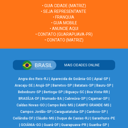
• GUIA CIDADE (MATRIZ)
• SEJA REPRESENTANTE
• FRANQUIA
• GUIA MOBILE
• ANUNCIE AQUI
• CONTATO (GUARAPUAVA-PR)
• CONTATO (MATRIZ)
MAIS CIDADES ONLINE
Angra dos Reis-RJ
|
Aparecida de Goiânia-GO
|
Apiaí-SP
|
Aracaju-SE
|
Arujá-SP
|
Barretos-SP
|
Batatais-SP
|
Bauru-SP
|
Bebedouro-SP
|
Bertioga-SP
|
Biguaçu-SC
|
Boa Vista-RR
|
BRASÍLIA-DF
|
Brumado-BA
|
Cabreúva-SP
|
Cajamar-SP
|
Caldas Novas-GO
|
Campo Belo-MG
|
CAMPO GRANDE-MS
|
Campos Jordão-SP
|
Caraguatatuba-SP
|
Cardoso-SP
|
Ceilândia-DF
|
Cláudio-MG
|
Duque de Caxias-RJ
|
Garanhuns-PE
|
GOIÂNIA-GO
|
Guará-DF
|
Guarapuava-PR
|
Guariba-SP
|