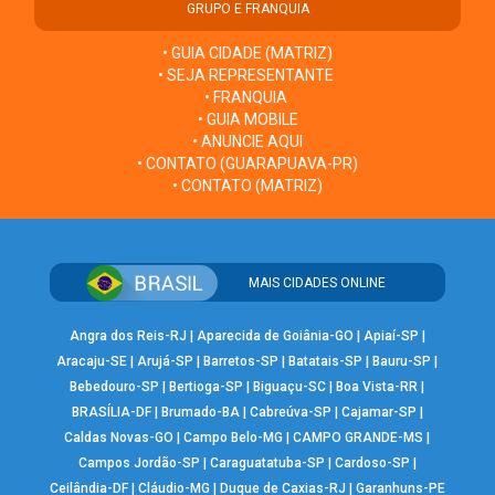
GRUPO E FRANQUIA
• GUIA CIDADE (MATRIZ)
• SEJA REPRESENTANTE
• FRANQUIA
• GUIA MOBILE
• ANUNCIE AQUI
• CONTATO (GUARAPUAVA-PR)
• CONTATO (MATRIZ)
MAIS CIDADES ONLINE
Angra dos Reis-RJ
|
Aparecida de Goiânia-GO
|
Apiaí-SP
|
Aracaju-SE
|
Arujá-SP
|
Barretos-SP
|
Batatais-SP
|
Bauru-SP
|
Bebedouro-SP
|
Bertioga-SP
|
Biguaçu-SC
|
Boa Vista-RR
|
BRASÍLIA-DF
|
Brumado-BA
|
Cabreúva-SP
|
Cajamar-SP
|
Caldas Novas-GO
|
Campo Belo-MG
|
CAMPO GRANDE-MS
|
Campos Jordão-SP
|
Caraguatatuba-SP
|
Cardoso-SP
|
Ceilândia-DF
|
Cláudio-MG
|
Duque de Caxias-RJ
|
Garanhuns-PE