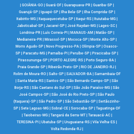
|
GOIÂNIA-GO
|
Guará-DF
|
Guarapuava-PR
|
Guariba-SP
|
Guarujá-SP
|
Iguapé-SP
|
Ilha Bela-SP
|
Ilha Comprida-SP
|
Itabirito-MG
|
Itaquaquecetuba-SP
|
Itaqui-RS
|
Ituiutaba-MG
|
Jaboticabal-SP
|
Jacareí-SP
|
José Raydan-MG
|
Lages-SC
|
Londrina-PR
|
Luís Correia-PI
|
MANAUS-AM
|
Matão-SP
|
Medianeira-PR
|
Mirassol-SP
|
Mococa-SP
|
Monte Alto-SP
|
Morro Agudo-SP
|
Novo Progresso-PA
|
Olímpia-SP
|
Osasco-
SP
|
Paracatu-MG
|
Parnaíba-PI
|
Peruíbe-SP
|
Piracicaba-SP
|
Pirassununga-SP
|
PORTO ALEGRE-RS
|
Porto Seguro-BA
|
Praia Grande-SP
|
Ribeirão Preto-SP
|
RIO DE JANEIRO-RJ
|
Rolim de Moura-RO
|
Salto-SP
|
SALVADOR-BA
|
Samambaia-DF
|
Santa Maria-RS
|
Santos-SP
|
São Bernardo Campo-SP
|
São
Borja-RS
|
São Caetano do Sul-SP
|
São João Paraíso-MG
|
São
José Campos-SP
|
São José do Rio Preto-SP
|
São Paulo
(Itaquera)-SP
|
São Pedro-SP
|
São Sebastião-SP
|
Sertãozinho-
SP
|
Sete Lagoas-MG
|
Sobral-CE
|
Sorocaba-SP
|
Taguatinga-DF
|
Taiobeiras-MG
|
Tangará da Serra-MT
|
Tarauacá-AC
|
TERESINA-PI
|
Ubatuba-SP
|
Uruguaiana-RS
|
Vila Velha-ES
|
Volta Redonda-RJ
|