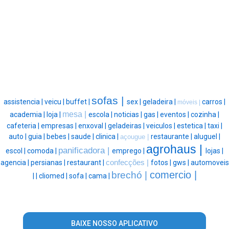
sofas |
assistencia |
veicu |
buffet |
sex |
geladeira |
carros |
móveis |
mesa |
academia |
loja |
escola |
noticias |
gas |
eventos |
cozinha |
cafeteria |
empresas |
enxoval |
geladeiras |
veiculos |
estetica |
taxi |
auto |
guia |
bebes |
saude |
clinica |
restaurante |
aluguel |
açougue |
agrohaus |
panificadora |
escol |
comoda |
emprego |
lojas |
agencia |
persianas |
restaurant |
confecções |
fotos |
gws |
automoveis
comercio |
brechó |
|
|
cliomed |
sofa |
cama |
BAIXE NOSSO APLICATIVO