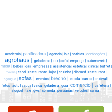
panificadora |
academia |
agencia |
loja |
noticias |
confecções |
agrohaus |
geladeiras |
sex |
sofa |
emprego |
automoveis |
mesa |
bebes |
gas |
empresas |
|
assistencia |
estetica |
clinica |
buffet |
escol |
restaurante |
lojas |
cozinha |
cliomed |
restaurant |
móveis |
sofas |
brechó |
eventos |
escola |
carros |
enxoval |
açougue |
comercio |
fotos |
auto |
saude |
veicu |
geladeira |
guia |
cafeteria |
aluguel |
taxi |
gws |
comoda |
persianas |
veiculos |
cama |