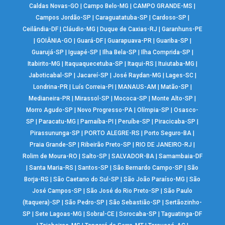
Caldas Novas-GO
|
Campo Belo-MG
|
CAMPO GRANDE-MS
|
Campos Jordão-SP
|
Caraguatatuba-SP
|
Cardoso-SP
|
Ceilândia-DF
|
Cláudio-MG
|
Duque de Caxias-RJ
|
Garanhuns-PE
|
GOIÂNIA-GO
|
Guará-DF
|
Guarapuava-PR
|
Guariba-SP
|
Guarujá-SP
|
Iguapé-SP
|
Ilha Bela-SP
|
Ilha Comprida-SP
|
Itabirito-MG
|
Itaquaquecetuba-SP
|
Itaqui-RS
|
Ituiutaba-MG
|
Jaboticabal-SP
|
Jacareí-SP
|
José Raydan-MG
|
Lages-SC
|
Londrina-PR
|
Luís Correia-PI
|
MANAUS-AM
|
Matão-SP
|
Medianeira-PR
|
Mirassol-SP
|
Mococa-SP
|
Monte Alto-SP
|
Morro Agudo-SP
|
Novo Progresso-PA
|
Olímpia-SP
|
Osasco-
SP
|
Paracatu-MG
|
Parnaíba-PI
|
Peruíbe-SP
|
Piracicaba-SP
|
Pirassununga-SP
|
PORTO ALEGRE-RS
|
Porto Seguro-BA
|
Praia Grande-SP
|
Ribeirão Preto-SP
|
RIO DE JANEIRO-RJ
|
Rolim de Moura-RO
|
Salto-SP
|
SALVADOR-BA
|
Samambaia-DF
|
Santa Maria-RS
|
Santos-SP
|
São Bernardo Campo-SP
|
São
Borja-RS
|
São Caetano do Sul-SP
|
São João Paraíso-MG
|
São
José Campos-SP
|
São José do Rio Preto-SP
|
São Paulo
(Itaquera)-SP
|
São Pedro-SP
|
São Sebastião-SP
|
Sertãozinho-
SP
|
Sete Lagoas-MG
|
Sobral-CE
|
Sorocaba-SP
|
Taguatinga-DF